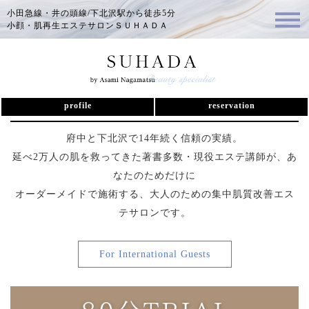
小田急線・井の頭線/下北沢駅から徒歩5分
小顔・肌再生エステサロンＳＵＨＡＤＡ
下北沢駅4分【SUHADA】初回体験エ
ステ80分
profile
reservation
府中と下北沢で14年続く信頼の実績。
延べ2万人の肌を救ってきた著書多数・現役エステ講師が、あ
なたのためだけに
オーダーメイドで施術する、大人のための集中肌質改善エス
テサロンです。
For International Guests