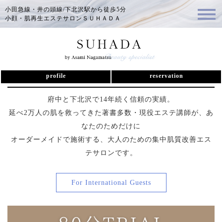
小田急線・井の頭線/下北沢駅から徒歩5分
小顔・肌再生エステサロンＳＵＨＡＤＡ
下北沢駅4分【SUHADA】初回体験エ
ステ80分
profile
reservation
府中と下北沢で14年続く信頼の実績。
延べ2万人の肌を救ってきた著書多数・現役エステ講師が、あ
なたのためだけに
オーダーメイドで施術する、大人のための集中肌質改善エス
テサロンです。
For International Guests