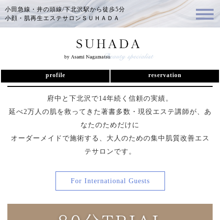
小田急線・井の頭線/下北沢駅から徒歩5分
小顔・肌再生エステサロンＳＵＨＡＤＡ
下北沢駅4分【SUHADA】初回体験エ
ステ80分
profile
reservation
府中と下北沢で14年続く信頼の実績。
延べ2万人の肌を救ってきた著書多数・現役エステ講師が、あ
なたのためだけに
オーダーメイドで施術する、大人のための集中肌質改善エス
テサロンです。
For International Guests