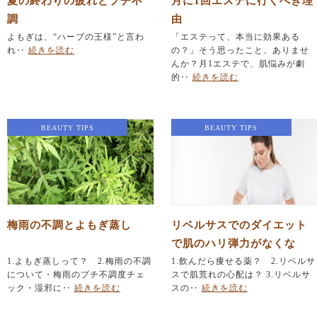
夏の終わりの疲れとプチ不
月に1回エステに行くべき理
調
由
よもぎは、“ハーブの王様”と言わ
「エステって、本当に効果ある
れ‥
続きを読む
の？」そう思ったこと、ありませ
んか？月1エステで、肌悩みが劇
的‥
続きを読む
BEAUTY TIPS
BEAUTY TIPS
梅雨の不調とよもぎ蒸し
リベルサスでのダイエット
で肌のハリ弾力がなくな
1.よもぎ蒸しって？ 2.梅雨の不調
る！？
1.飲んだら痩せる薬？ 2.リベルサ
について・梅雨のプチ不調度チェ
スで肌荒れの心配は？ 3.リベルサ
ック・湿邪に‥
続きを読む
スの‥
続きを読む