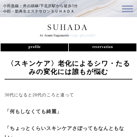
小田急線・井の頭線/下北沢駅から徒歩5分
小顔・肌再生エステサロンＳＵＨＡＤＡ
profile
reservation
〈スキンケア〉老化によるシワ・たる
みの変化には誰もが悩む
30代になると20代のころと違って
「何もしなくても綺麗」
「ちょっとくらいスキンケアさぼってもなんともな
い」