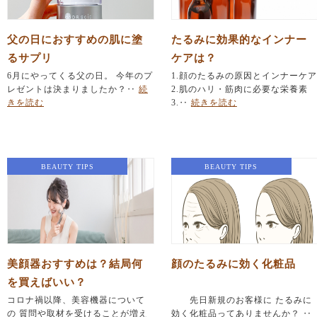
父の日におすすめの肌に塗
たるみに効果的なインナー
るサプリ
ケアは？
6月にやってくる父の日。 今年のプ
1.顔のたるみの原因とインナーケア
レゼントは決まりましたか？‥
続
2.肌のハリ・筋肉に必要な栄養素
きを読む
3.‥
続きを読む
BEAUTY TIPS
BEAUTY TIPS
美顔器おすすめは？結局何
顔のたるみに効く化粧品
を買えばいい？
コロナ禍以降、美容機器について
先日新規のお客様に たるみに
の 質問や取材を受けることが増え
効く化粧品ってありませんか？ ‥