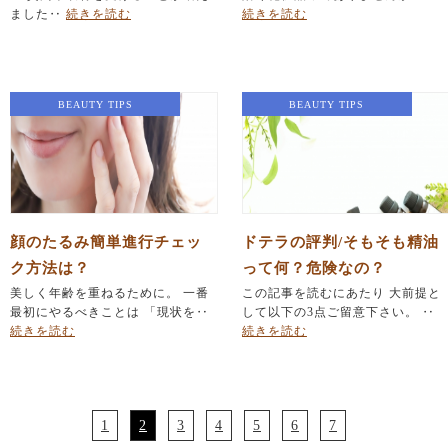
ました‥
続きを読む
続きを読む
BEAUTY TIPS
BEAUTY TIPS
顔のたるみ簡単進行チェッ
ドテラの評判/そもそも精油
ク方法は？
って何？危険なの？
美しく年齢を重ねるために。 一番
この記事を読むにあたり 大前提と
最初にやるべきことは 「現状を‥
して以下の3点ご留意下さい。 ‥
続きを読む
続きを読む
1
2
3
4
5
6
7