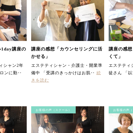
1day講座の
講座の感想「カウンセリングに活
講座の感想
かせる」
くて」
ティシャン2年
エステティシャン・介護士・開業準
エステティ
サロンに勤‥
備中 「受講のきっかけはお肌‥
続
徒さん 「
きを読む
お客様の声（スクール）
お客様の声（