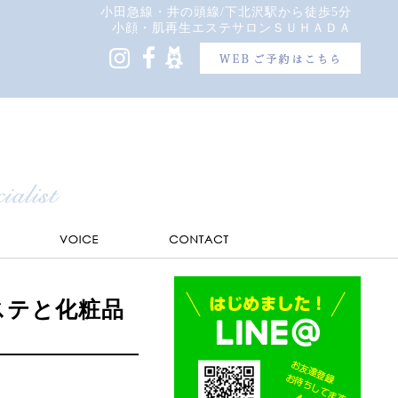
小田急線・井の頭線/下北沢駅から徒歩5分
小顔・肌再生エステサロンＳＵＨＡＤＡ
ステと化粧品