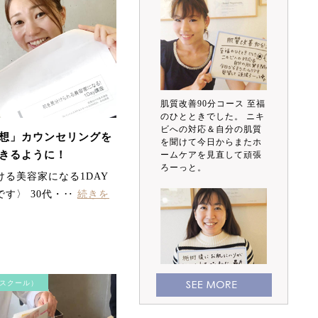
肌質改善90分コース 至福
のひとときでした。 ニキ
ビへの対応＆自分の肌質
想」カウンセリングを
を聞けて今日からまたホ
きるように！
ームケアを見直して頑張
ろーっと。
ける美容家になる1DAY
す〉 30代・‥
続きを
スクール）
施術後にお肌にハリが出