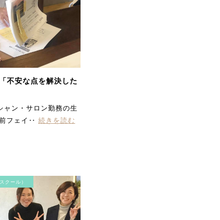
て、リフトアップしまし
た。最近ほうれい線が気
になっていたのが気にな
らなくなりました。首・
方のコリも楽になって、
気持ちよかったです。あ
りがとうございました。
「不安な点を解決した
シャン・サロン勤務の生
以前フェイ‥
続きを読む
顎のラインがスッキリし
て 頬の位置が上がりビッ
クリ 首、方のガンコな凝
りにもビリビリ効いて終
スクール）
わった後とっても軽くな
りました。 またやりたー
ーい。