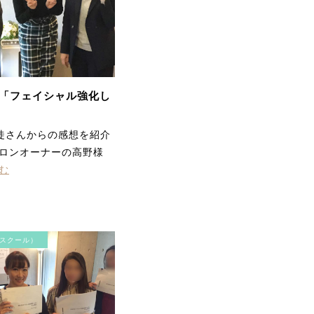
「フェイシャル強化し
毛穴洗浄コース お肌をさ
わって、before、afterが
徒さんからの感想を紹介
はっきり違いが分かり、
サロンオーナーの高野様
実感できました。 顔全体
が軽くなりました！あり
む
がとうございます。
スクール）