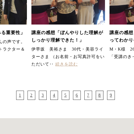
みる重要性」
講座の感想「ぼんやりした理解が
講座の感想
しっかり理解できた！」
ってわかり
んの声です。
トラクター＆
伊早坂 美裕さま 30代・美容ライ
M・K様 2
ターさま （お名前・お写真許可をい
「受講のき
ただいて‥
続きを読む
1
2
3
4
5
6
7
8
9