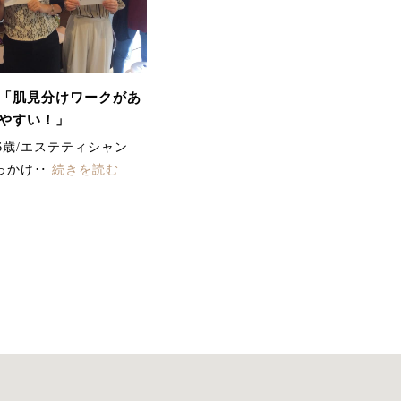
初めて小顔マシンを体験
して…肌に吸いつく様な
不思議な感覚と少しピリ
ピリとする刺激が心地よ
く施術中から変化を感じ
られました。終わりには
「肌見分けワークがあ
顔・首まわりの重さがス
やすい！」
ッと上へ抜けていってく
れた様で気持ちもすっき
6歳/エステティシャン
り！！
っかけ‥
続きを読む
くすみ、むくみ、ザラつ
きがひどく、悩んでいま
したが、エステ後びっく
り！！！全て変化してい
ておどろきました。マッ