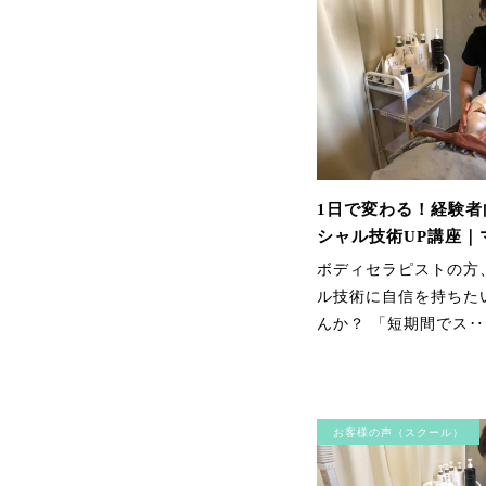
1日で変わる！経験者
シャル技術UP講座｜
指導で課題解決（下北
ボディセラピストの方
A）
ル技術に自信を持ちた
んか？ 「短期間でス
お客様の声（スクール）