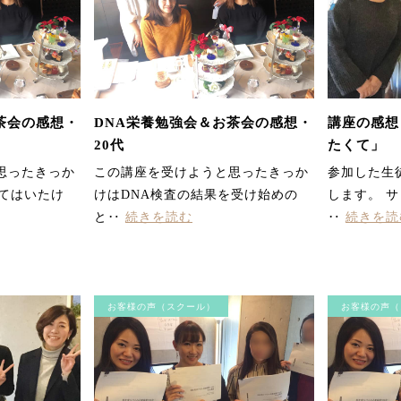
茶会の感想・
DNA栄養勉強会＆お茶会の感想・
講座の感想
20代
たくて」
思ったきっか
この講座を受けようと思ったきっか
参加した生
けてはいたけ
けはDNA検査の結果を受け始めの
します。 
と‥
続きを読む
‥
続きを読
お客様の声（スクール）
お客様の声（