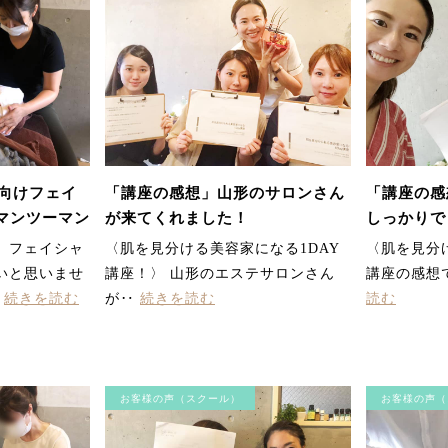
向けフェイ
「講座の感想」山形のサロンさん
「講座の感
マンツーマン
が来てくれました！
しっかりで
沢SUHAD
、フェイシャ
〈肌を見分ける美容家になる1DAY
〈肌を見分
いと思いませ
講座！〉 山形のエステサロンさん
講座の感想で
‥
続きを読む
が‥
続きを読む
読む
お客様の声（スクール）
お客様の声（