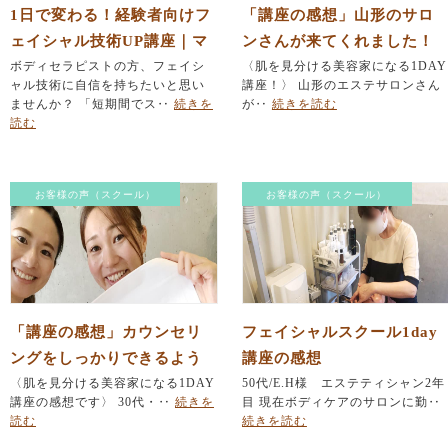
1日で変わる！経験者向けフ
「講座の感想」山形のサロ
ェイシャル技術UP講座｜マ
ンさんが来てくれました！
ンツーマン指導で課題解決
ボディセラピストの方、フェイシ
〈肌を見分ける美容家になる1DAY
ャル技術に自信を持ちたいと思い
講座！〉 山形のエステサロンさん
（下北沢SUHADA）
ませんか？ 「短期間でス‥
続きを
が‥
続きを読む
読む
お客様の声（スクール）
お客様の声（スクール）
「講座の感想」カウンセリ
フェイシャルスクール1day
ングをしっかりできるよう
講座の感想
に！
〈肌を見分ける美容家になる1DAY
50代/E.H様 エステティシャン2年
講座の感想です〉 30代・‥
続きを
目 現在ボディケアのサロンに勤‥
読む
続きを読む