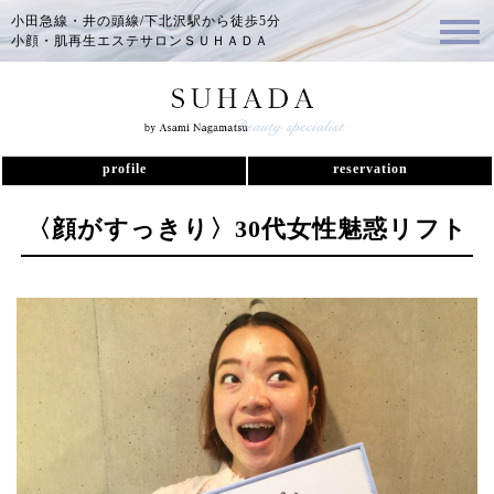
小田急線・井の頭線/下北沢駅から徒歩5分
小顔・肌再生エステサロンＳＵＨＡＤＡ
profile
reservation
〈顔がすっきり〉30代女性魅惑リフト