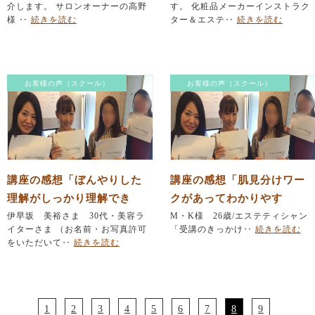
介します。 サロンオーナーの高野
す。 化粧品メーカーインストラク
様 ‥
続きを読む
ター＆エステ‥
続きを読む
お客様の声（スクール）
お客様の声（スクール）
講座の感想「ぼんやりした
講座の感想「肌見分けワー
理解がしっかり理解でき
クがあってわかりやす
た！」
伊早坂 美裕さま 30代・美容ラ
い！」
M・K様 26歳/エステティシャン
イターさま （お名前・お写真許可
「受講のきっかけ‥
続きを読む
をいただいて‥
続きを読む
1
2
3
4
5
6
7
8
9