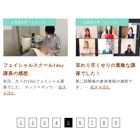
お客様の声（スクール）
お客様の声（スクール）
フェイシャルスクール1day
至れり尽くせりの素敵な講
講座の感想
座でした！
先日、久々の1dayフェイシャル講
第二回開催の参加者様の感想で
座でした。 マンツーマンで‥
続き
す。 ‥
続きを読む
を読む
1
2
3
4
5
6
7
8
9