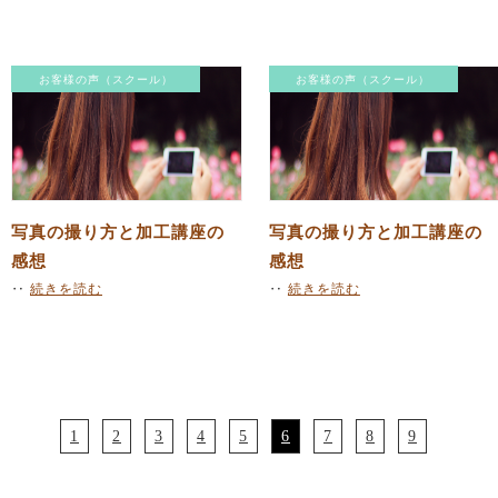
お客様の声（スクール）
お客様の声（スクール）
写真の撮り方と加工講座の
写真の撮り方と加工講座の
感想
感想
‥
続きを読む
‥
続きを読む
1
2
3
4
5
6
7
8
9