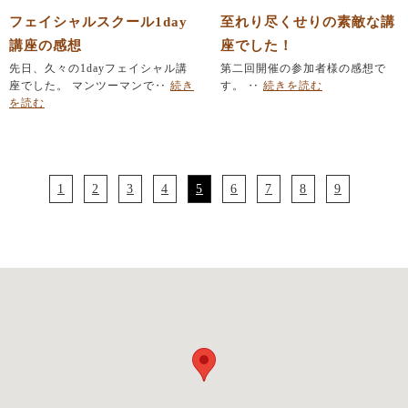
フェイシャルスクール1day
至れり尽くせりの素敵な講
講座の感想
座でした！
先日、久々の1dayフェイシャル講
第二回開催の参加者様の感想で
座でした。 マンツーマンで‥
続き
す。 ‥
続きを読む
を読む
1
2
3
4
5
6
7
8
9