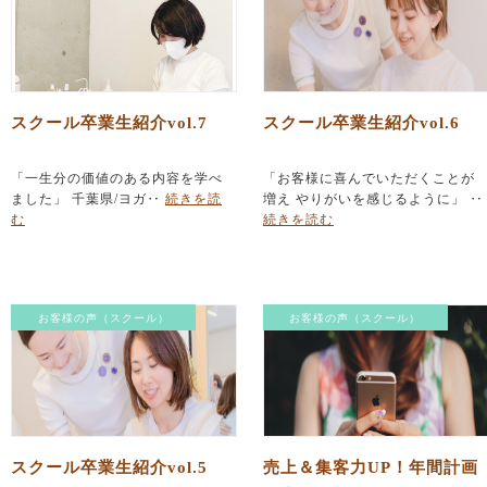
スクール卒業生紹介vol.7
スクール卒業生紹介vol.6
「一生分の価値のある内容を学べ
「お客様に喜んでいただくことが
ました」 千葉県/ヨガ‥
続きを読
増え やりがいを感じるように」 ‥
む
続きを読む
お客様の声（スクール）
お客様の声（スクール）
スクール卒業生紹介vol.5
売上＆集客力UP！年間計画