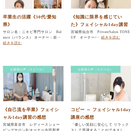
卒業生の活躍《30代/愛知
《知識に限界を感じてい
県》
た》フェイシャル1day講習
サロン名：ニキビ専門サロン Bal
の感想
宮城県仙台市 PrivateSalon TONE
ance（バランス） オーナー：岩‥
UP オーナー/‥
続きを読む
続きを読む
お客様の声（スクール）
お客様の声（スクール）
《自己流を卒業》フェイシ
コピー ～ フェイシャル1day
ャル1day講習の感想
講座の感想
宮城県富谷市 レディースシェー
「優しい笑顔に安心して リラック
ビングサロンR/オーナー吉田梨恵
スして受講することができまし