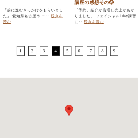
講座の感想その③
「前に進むきっかけをもらいまし
「予約、紹介が倍増し売上があが
た」 愛知県名古屋市 ニ‥
続きを
りました」 フェイシャル1day講習
読む
に‥
続きを読む
1
2
3
4
5
6
7
8
9