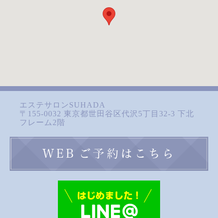
エステサロンSUHADA
〒155-0032 東京都世田谷区代沢5丁目32-3 下北
フレーム2階