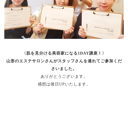
〈肌を見分ける美容家になる1DAY講座！〉
山形のエステサロンさんがスタッフさんを連れてご参加くだ
さいました。
ありがとうございます。
感想は後日UPいたします。