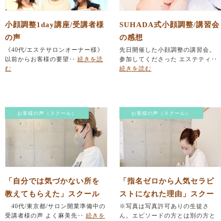
小顔調整1day講座/受講者様
SUHADA式小顔調整/講習会
の声
の感想
《40代/エステサロンオーナー様》
先日開催した小顔調整の講習会。
以前からお客様の要望‥
続きを読
参加してくださった エステティ‥
む
続きを読む
お客様の声（スクール）
お客様の声（スクール）
「自分では気づかない所を
「指名ゼロから人気セラピ
教えてもらえた」スクール
ストになれた理由」スクー
生徒さんの声
40代/東京都/サロン開業準備中の
ル生徒さんの声
※写真は写真許可ありの生徒さ
受講者様の声 よく麻美先‥
続きを
ん。エピソードの方とは別の方と