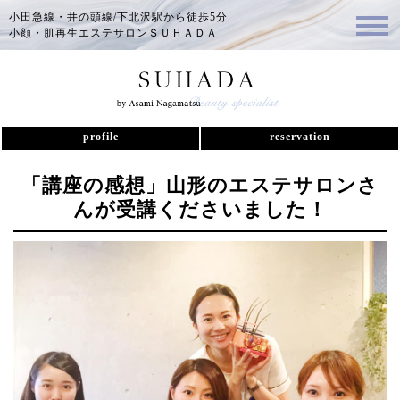
小田急線・井の頭線/下北沢駅から徒歩5分
小顔・肌再生エステサロンＳＵＨＡＤＡ
profile
reservation
「講座の感想」山形のエステサロンさ
んが受講くださいました！