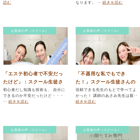
読む
なります。 ‥
続きを読む
お客様の声（スクール）
お客様の声（スクール）
「エステ初心者で不安だっ
「不器用な私でもでき
たけど」：スクール生徒さ
た！」スクール生徒さんの
んの声（40代埼玉県）
初心者だし知識も技術も、 自分に
声
信頼できる先生のもとで学べてよ
できるのか不安だったけど・・・
かった！ 講師のあさみ先生は親‥
‥
続きを読む
続きを読む
お客様の声（スクール）
お客様の声（スクール）