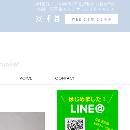
小田急線・井の頭線/下北沢駅から徒歩5分
小顔・肌再生エステサロンＳＵＨＡＤＡ