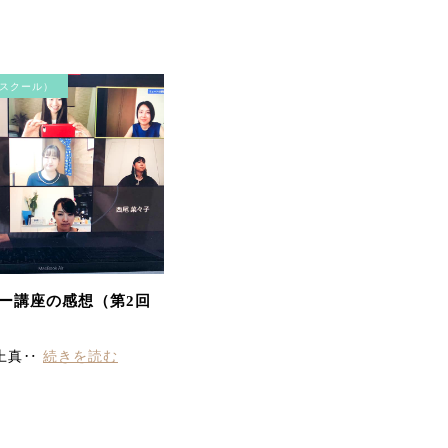
て、リフトアップしまし
た。最近ほうれい線が気
になっていたのが気にな
らなくなりました。首・
方のコリも楽になって、
スクール）
気持ちよかったです。あ
りがとうございました。
ー講座の感想（第2回
顎のラインがスッキリし
て 頬の位置が上がりビッ
クリ 首、方のガンコな凝
上真‥
続きを読む
りにもビリビリ効いて終
わった後とっても軽くな
りました。 またやりたー
ーい。