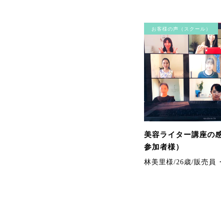
お客様の声（スクール）
美容ライター講座の感
参加者様）
林美里様/26歳/販売員