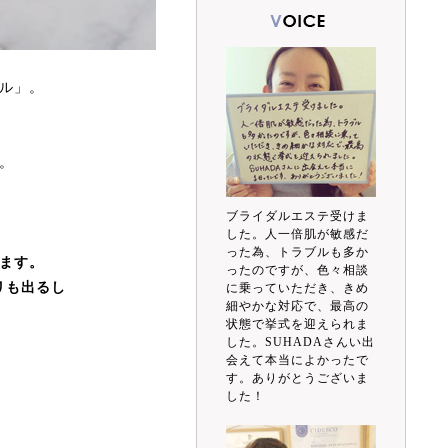
ル」。
。
ブライダルエステ受けま
した。人一倍肌が敏感だ
、
った為、トラブルも多か
ます。
ったのですが、色々相談
リも出るし
に乗っていただき、きめ
細やかな対応で、最高の
状態で挙式を迎えられま
した。SUHADAさんい出
会えて本当によかったで
す。ありがとうございま
した！