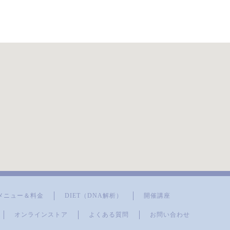
サージもとっってもきも
ちよかったです！！あり
がとうございました。
肌があかるくなり、とっ
てもしっとりしました。
朝の顔で別人になり、ビ
ックリです。頭とかたも
とても軽くなりました。
うでがあがるようにな
り、うれしいです。
メニュー＆料金
DIET（DNA解析）
開催講座
オンラインストア
よくある質問
お問い合わせ