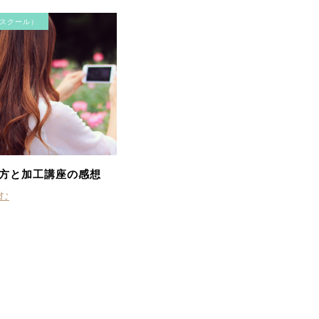
初めて小顔マシンを体験
して…肌に吸いつく様な
スクール）
不思議な感覚と少しピリ
ピリとする刺激が心地よ
く施術中から変化を感じ
られました。終わりには
顔・首まわりの重さがス
ッと上へ抜けていってく
れた様で気持ちもすっき
り！！
方と加工講座の感想
む
くすみ、むくみ、ザラつ
きがひどく、悩んでいま
したが、エステ後びっく
り！！！全て変化してい
ておどろきました。マッ