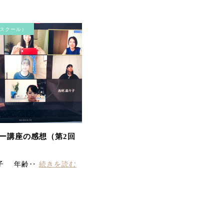
スクール）
毛穴洗浄コース お肌をさ
わって、before、afterが
はっきり違いが分かり、
実感できました。 顔全体
が軽くなりました！あり
がとうございます。
ー講座の感想（第2回
子 年齢‥
続きを読む