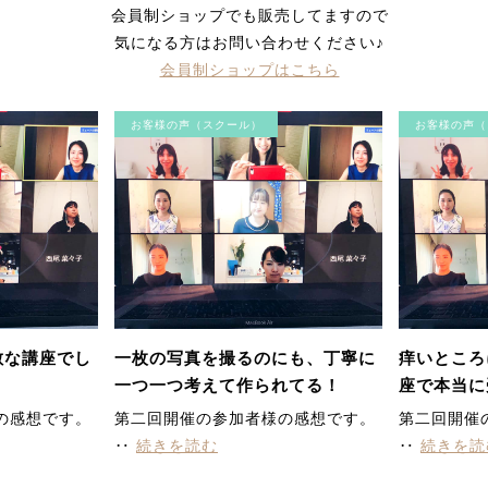
会員制ショップでも販売してますので
気になる方はお問い合わせください♪
会員制ショップはこちら
お客様の声（スクール）
お客様の声（
敵な講座でし
一枚の写真を撮るのにも、丁寧に
痒いところ
一つ一つ考えて作られてる！
座で本当に
す。
の感想です。
第二回開催の参加者様の感想です。
第二回開催
‥
続きを読む
‥
続きを読