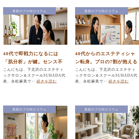
美容のプロ向けコラム
美容のプロ向けコラム
40代で即戦力になるには
40代からのエステティシャ
「肌分析」が鍵。センス不
ン転身。プロの7割が抱える
要でプロの回答を導き出す
こんにちは、下北沢のエステティ
「自信のなさ」を突破する
こんにちは、下北沢のエステティ
ックサロン＆スクールSUHADA代
ックサロン＆スクールSUHADA代
技術
鍵
表、永松麻美で‥
続きを読む
表、永松麻美で‥
続きを読む
美容のプロ向けコラム
美容のプロ向けコラム