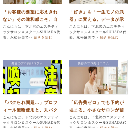
「お客様の要望に応えきれ
「好き」を「一生モノの武
ない」その違和感こそ、自
器」に変える。データが示
己投資でエステティシャン
こんにちは、下北沢のエステティ
す、選ばれるエステティシ
こんにちは、下北沢のエステティ
ックサロン＆スクールSUHADA代
ックサロン＆スクールSUHADA代
人生を変えるサインです。
ャンの条件
表、永松麻美で‥
続きを読む
表、永松麻美で‥
続きを読む
美容のプロ向けコラム
美容のプロ向けコラム
「パクられ問題…」プロフ
「広告費ゼロ」でも予約が
ィール無断使用と、丸パク
埋まる。小さなサロンが信
リ事件から伝えたい“本
こんにちは、下北沢のエステティ
頼で選ばれるための経営戦
こんにちは、下北沢のエステティ
ックサロン＆スクールSUHADA代
ックサロン＆スクールSUHADA代
物”の見極め方
略