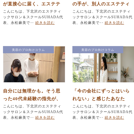
が直接心に届く、エステテ
の手が、別人のエステティ
ィシャンという生き方
こんにちは、下北沢のエステティ
シャンになった日」
こんにちは、下北沢のエステティ
ックサロン＆スクールSUHADA代
ックサロン＆スクールSUHADA代
表、永松麻美で‥
続きを読む
表、永松麻美で‥
続きを読む
美容のプロ向けコラム
美容のプロ向けコラム
自分には無理かも。そう思
「今の会社にずっとはいら
った40代未経験の指先が、
れない」と感じたあなた
お客様を癒やす「プロの
こんにちは、下北沢のエステティ
へ。40代から自宅サロンで
こんにちは、下北沢のエステティ
ックサロン＆スクールSUHADA代
ックサロン＆スクールSUHADA代
手」に変わる瞬間
手に入れる「本当の自立」
表、永松麻美で‥
続きを読む
表、永松麻美で‥
続きを読む