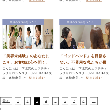
表、永松麻美で‥
続きを読む
表、永松麻美で‥
続きを読む
美容のプロ向けコラム
美容のプロ向けコラム
「美容未経験」のあなたに
「ゴッドハンド」を目指さ
こそ、お客様は心を開く。
ない。不器用な私たちが最
元看護師・販売員の卒業生
こんにちは、下北沢のエステティ
短ルートでプロになる方法
こんにちは、下北沢のエステティ
ックサロン＆スクールSUHADA代
ックサロン＆スクールSUHADA代
たちが活躍する理由
表、永松麻美で‥
続きを読む
表、永松麻美で‥
続きを読む
最初
1
2
3
4
5
6
7
8
…