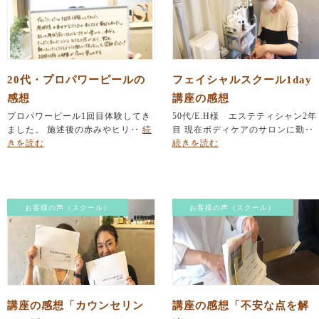
20代・プロパワーピールの
フェイシャルスクール1day
感想
講座の感想
プロパワーピール1回目体験してき
50代/E.H様 エステティシャン2年
ました。 施述後の赤みやヒリ‥
続
目 現在ボディケアのサロンに勤‥
きを読む
続きを読む
お客様の声（スクール）
お客様の声（スクール）
講座の感想「カウンセリン
講座の感想「不安な点を解