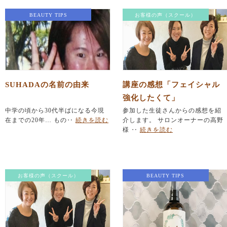
BEAUTY TIPS
お客様の声（スクール）
SUHADAの名前の由来
講座の感想「フェイシャル
強化したくて」
中学の頃から30代半ばになる今現
参加した生徒さんからの感想を紹
在までの20年… もの‥
続きを読む
介します。 サロンオーナーの高野
様 ‥
続きを読む
お客様の声（スクール）
BEAUTY TIPS