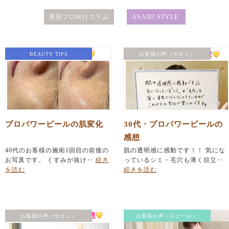
美容プロ向けコラム
ASAMI STYLE
BEAUTY TIPS
お客様の声（サロン）
プロパワーピールの肌変化
30代・プロパワーピールの
感想
40代のお客様の施術1回目の前後の
肌の透明感に感動です！！ 気にな
お写真です。 くすみが抜け‥
続き
っているシミ・毛穴も薄く目立‥
を読む
続きを読む
お客様の声（サロン）
お客様の声（スクール）