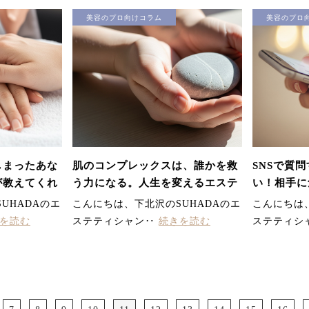
美容のプロ向けコラム
美容のプロ
しまったあな
肌のコンプレックスは、誰かを救
SNSで質
が教えてくれ
う力になる。人生を変えるエステ
い！相手に
ティシャンという仕事。
うマナー
UHADAのエ
こんにちは、下北沢のSUHADAのエ
こんにちは、
を読む
ステティシャン‥
続きを読む
ステティシ