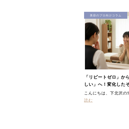
美容のプロ向けコラム
「リピートゼロ」か
しい」へ！変化した
こんにちは、下北沢の
読む