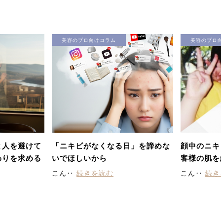
美容のプロ向けコラム
美容のプロ
と人を避けて
「ニキビがなくなる日」を諦めな
顔中のニキ
わりを求める
いでほしいから
客様の肌を
になるまで
こん‥
続きを読む
こん‥
続き