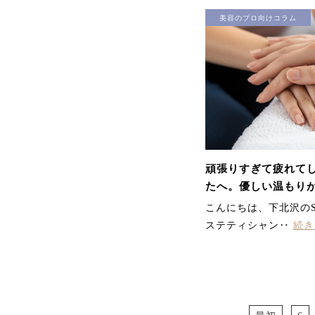
美容のプロ向けコラム
頑張りすぎて疲れて
たへ。優しい温もり
た新しい道
こんにちは、下北沢のS
ステティシャン‥
続き