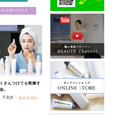
ASAMI STYLE
向けコラム
くさんつけても乾燥す
由。
、下北沢‥
続きを読む