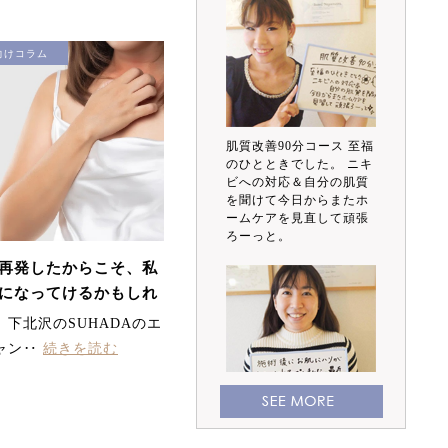
向けコラム
肌質改善90分コース 至福
のひとときでした。 ニキ
ビへの対応＆自分の肌質
を聞けて今日からまたホ
ームケアを見直して頑張
ろーっと。
再発したからこそ、私
になってけるかもしれ
下北沢のSUHADAのエ
ャン‥
続きを読む
施術後にお肌にハリが出