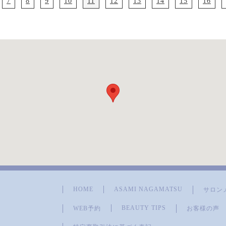
7
8
9
10
11
12
13
14
15
16
HOME
ASAMI NAGAMATSU
サロン
BEAUTY TIPS
WEB予約
お客様の声