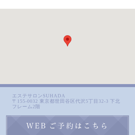
スクール卒業生紹介vol.7
美容を仕事にしたい・してい
る人へ
「一生分の価値のある内容を学べま
今、エステティシャン、セラピス
した」 千葉県/ヨガ‥
続きを読む
ト、ネイリスト、メイク、 アイリ
スと、‥
続きを読む
お知らせ
お客様の声（スクール）
エステサロンSUHADA
〒155-0032 東京都世田谷区代沢5丁目32-3 下北
フレーム2階
春の限定メニュー
スクール卒業生紹介vol.6