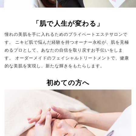
「肌で人生が変わる」
憧れの美肌を手に入れるためのプライベートエステサロンで
す。 ニキビ肌で悩んだ経験を持つオーナー永松が、肌を見極
めるプロとして、あなたの自信を取り戻すお手伝いをしま
す。 オーダーメイドのフェイシャルトリートメントで、健康
的な美肌を実現し、新たな輝きをもたらします。
初めての方へ