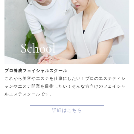
プロ養成フェイシャルスクール
これから美容やエステを仕事にしたい！プロのエステティシ
ャンやエステ開業を目指したい！そんな方向けのフェイシャ
ルエステスクールです。
詳細はこちら