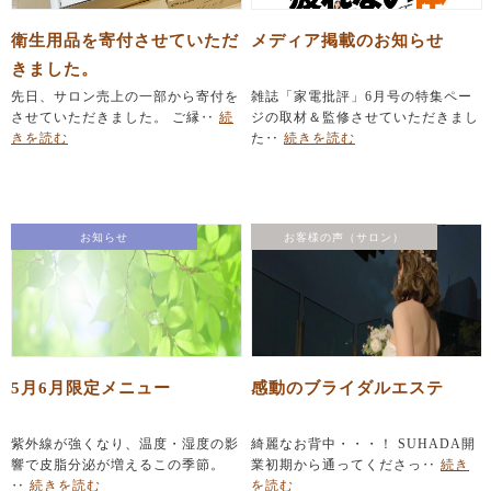
衛生用品を寄付させていただ
メディア掲載のお知らせ
きました。
先日、サロン売上の一部から寄付を
雑誌「家電批評」6月号の特集ペー
させていただきました。 ご縁‥
続
ジの取材＆監修させていただきまし
きを読む
た‥
続きを読む
お知らせ
お客様の声（サロン）
5月6月限定メニュー
感動のブライダルエステ
紫外線が強くなり、温度・湿度の影
綺麗なお背中・・・！ SUHADA開
響で皮脂分泌が増えるこの季節。
業初期から通ってくださっ‥
続き
‥
続きを読む
を読む