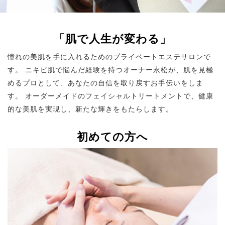
「肌で人生が変わる」
憧れの美肌を手に入れるためのプライベートエステサロンで
す。 ニキビ肌で悩んだ経験を持つオーナー永松が、肌を見極
めるプロとして、あなたの自信を取り戻すお手伝いをしま
す。 オーダーメイドのフェイシャルトリートメントで、健康
的な美肌を実現し、新たな輝きをもたらします。
初めての方へ