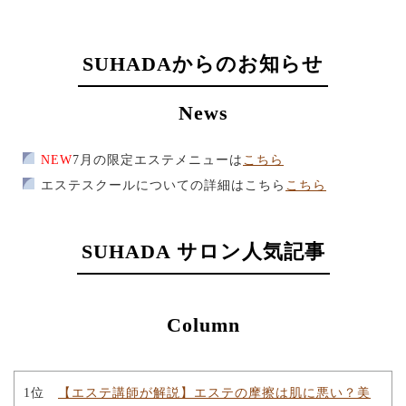
SUHADAからのお知らせ
News
NEW
7月の限定エステメニューは
こちら
エステスクールについての詳細はこちら
こちら
SUHADA サロン人気記事
Column
1位
【エステ講師が解説】エステの摩擦は肌に悪い？美