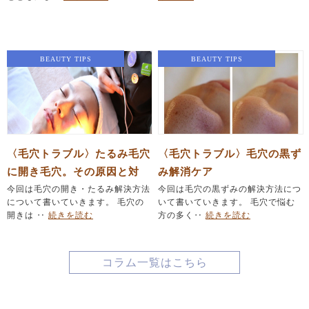
BEAUTY TIPS
BEAUTY TIPS
〈毛穴トラブル〉たるみ毛穴
〈毛穴トラブル〉毛穴の黒ず
に開き毛穴。その原因と対
み解消ケア
策。
今回は毛穴の開き・たるみ解決方法
今回は毛穴の黒ずみの解決方法につ
について書いていきます。 毛穴の
いて書いていきます。 毛穴で悩む
開きは ‥
続きを読む
方の多く‥
続きを読む
コラム一覧はこちら
BEAUTY TIPS
BEAUTY TIPS