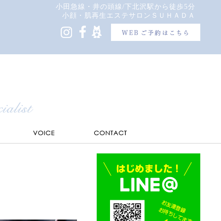
小田急線・井の頭線/下北沢駅から徒歩5分
小顔・肌再生エステサロンＳＵＨＡＤＡ