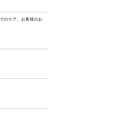
て、リフトアップしまし
た。最近ほうれい線が気
になっていたのが気にな
らなくなりました。首・
ンでのケア。お客様のお
方のコリも楽になって、
気持ちよかったです。あ
りがとうございました。
。
顎のラインがスッキリし
て 頬の位置が上がりビッ
クリ 首、方のガンコな凝
りにもビリビリ効いて終
わった後とっても軽くな
りました。 またやりたー
ーい。