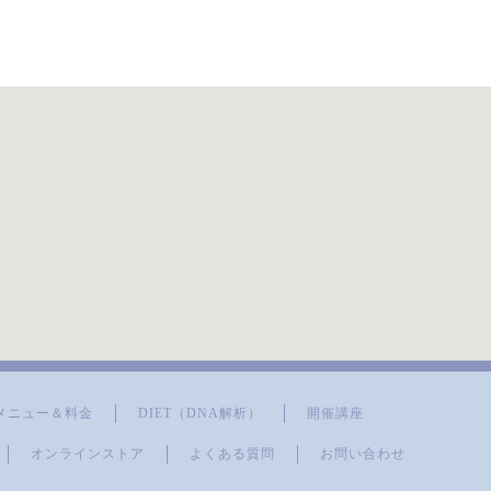
毛穴洗浄コース お肌をさ
わって、before、afterが
はっきり違いが分かり、
実感できました。 顔全体
が軽くなりました！あり
がとうございます。
メニュー＆料金
DIET（DNA解析）
開催講座
オンラインストア
よくある質問
お問い合わせ