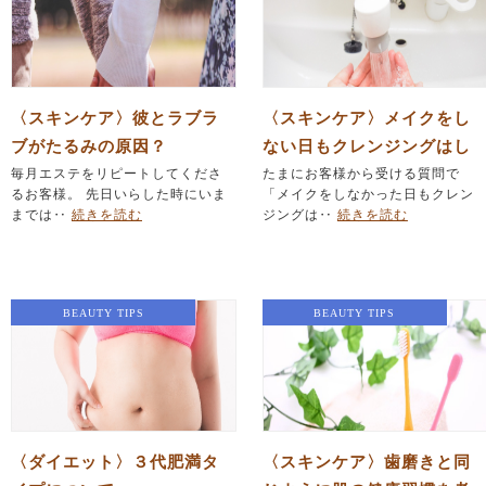
〈スキンケア〉彼とラブラ
〈スキンケア〉メイクをし
ブがたるみの原因？
ない日もクレンジングはし
毎月エステをリピートしてくださ
た方がいいの？｜毛穴・肌
たまにお客様から受ける質問で
るお客様。 先日いらした時にいま
「メイクをしなかった日もクレン
荒れ・たるみ改善をしたい
までは‥
続きを読む
ジングは‥
続きを読む
ならエステサロンSUHADA
BEAUTY TIPS
BEAUTY TIPS
〈ダイエット〉３代肥満タ
〈スキンケア〉歯磨きと同