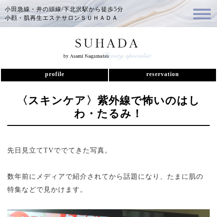
小田急線・井の頭線/下北沢駅から徒歩5分
小顔・肌再生エステサロンＳＵＨＡＤＡ
profile
reservation
〈スキンケア〉紫外線で怖いのはし
わ・たるみ！
先日見立てTVででてきた写真。
数年前にメディアで紹介されてから話題になり、たまに肌の
特集などで見かけます。