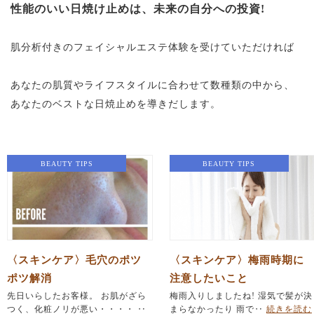
性能のいい日焼け止めは、未来の自分への投資!
肌分析付きのフェイシャルエステ体験を受けていただければ
あなたの肌質やライフスタイルに合わせて数種類の中から、
あなたのベストな日焼止めを導きだします。
BEAUTY TIPS
BEAUTY TIPS
〈スキンケア〉毛穴のポツ
〈スキンケア〉梅雨時期に
ポツ解消
注意したいこと
先日いらしたお客様。 お肌がざら
梅雨入りしましたね! 湿気で髪が決
つく、化粧ノリが悪い・・・・ ‥
まらなかったり 雨で‥
続きを読む