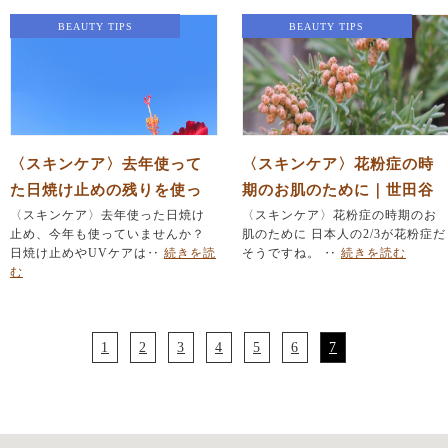
BEAUTY TIPS
BEAUTY TIPS
〈スキンケア〉去年使って
〈スキンケア〉花粉症の時
た日焼け止めの残りを使っ
期のお肌のために｜世田谷
ていませんか？｜世田谷代
〈スキンケア〉去年使った日焼け
代田駅 小顔・肌再生エス
〈スキンケア〉花粉症の時期のお
止め、今年も使っていませんか？
肌のために 日本人の2/3が花粉症だ
田駅 毛穴・肌荒れ・たる
テサロンSUHADA
日焼け止めやUVケアは‥
続きを読
そうですね。 ‥
続きを読む
み改善をしたいならエステ
む
サロンSUHADA
1
2
3
4
5
6
7