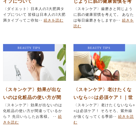
イプについて
じように肌の健康習慣を考
〈ダイエット〉日本人の3大肥満タ
えて。｜世田谷代田駅 小
〈スキンケア〉歯磨きと同じよう
イプについて 皆様は日本人の3大肥
に肌の健康習慣を考えて。 あなた
顔・肌再生エステサロンSU
満タイプってご存知‥
続きを読む
は毎日歯磨きをしますか‥
続きを
HADA
読む
BEAUTY TIPS
BEAUTY TIPS
〈スキンケア〉効果が出な
〈スキンケア〉老けたくな
いのは化粧品の使い方が間
いなら○○は必須ケア！｜世
違っているから？｜毛穴・
〈スキンケア〉効果が出ないのは
田谷代田駅 小顔・肌再生
〈スキンケア〉老けたくないなら○
化粧品の使い方が間違っているか
○は必須ケア！ そろそろ、紫外線
肌荒れ・たるみ改善をした
エステサロンSUHADA
ら？ 先日いらしたお客様。 ‥
続
が強くなってくる季節‥
続きを読
いならエステサロンSUHAD
きを読む
む
A