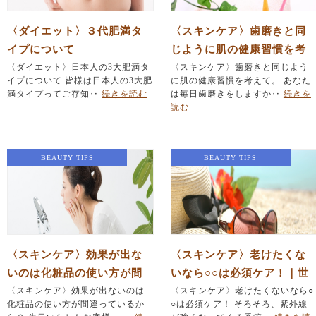
〈ダイエット〉３代肥満タ
〈スキンケア〉歯磨きと同
イプについて
じように肌の健康習慣を考
〈ダイエット〉日本人の3大肥満タ
えて。｜世田谷代田駅 小
〈スキンケア〉歯磨きと同じよう
イプについて 皆様は日本人の3大肥
に肌の健康習慣を考えて。 あなた
顔・肌再生エステサロンSU
満タイプってご存知‥
続きを読む
は毎日歯磨きをしますか‥
続きを
HADA
読む
BEAUTY TIPS
BEAUTY TIPS
〈スキンケア〉効果が出な
〈スキンケア〉老けたくな
いのは化粧品の使い方が間
いなら○○は必須ケア！｜世
違っているから？｜毛穴・
〈スキンケア〉効果が出ないのは
田谷代田駅 小顔・肌再生
〈スキンケア〉老けたくないなら○
化粧品の使い方が間違っているか
○は必須ケア！ そろそろ、紫外線
肌荒れ・たるみ改善をした
エステサロンSUHADA