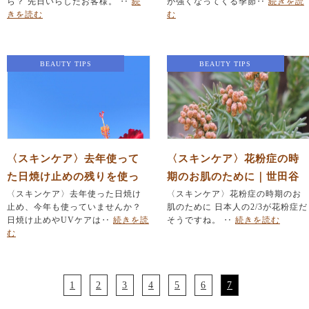
ら？ 先日いらしたお客様。 ‥
続
が強くなってくる季節‥
続きを読
いならエステサロンSUHAD
きを読む
む
A
BEAUTY TIPS
BEAUTY TIPS
〈スキンケア〉去年使って
〈スキンケア〉花粉症の時
た日焼け止めの残りを使っ
期のお肌のために｜世田谷
ていませんか？｜世田谷代
〈スキンケア〉去年使った日焼け
代田駅 小顔・肌再生エス
〈スキンケア〉花粉症の時期のお
止め、今年も使っていませんか？
肌のために 日本人の2/3が花粉症だ
田駅 毛穴・肌荒れ・たる
テサロンSUHADA
日焼け止めやUVケアは‥
続きを読
そうですね。 ‥
続きを読む
み改善をしたいならエステ
む
サロンSUHADA
1
2
3
4
5
6
7