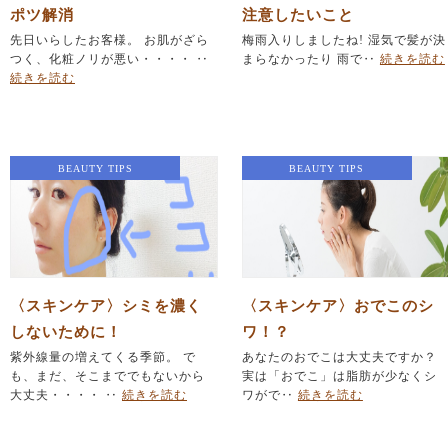
ポツ解消
注意したいこと
先日いらしたお客様。 お肌がざら
梅雨入りしましたね! 湿気で髪が決
つく、化粧ノリが悪い・・・・ ‥
まらなかったり 雨で‥
続きを読む
続きを読む
BEAUTY TIPS
BEAUTY TIPS
〈スキンケア〉シミを濃く
〈スキンケア〉おでこのシ
しないために！
ワ！？
紫外線量の増えてくる季節。 で
あなたのおでこは大丈夫ですか？
も、まだ、そこまででもないから
実は「おでこ」は脂肪が少なくシ
大丈夫・・・・ ‥
続きを読む
ワがで‥
続きを読む