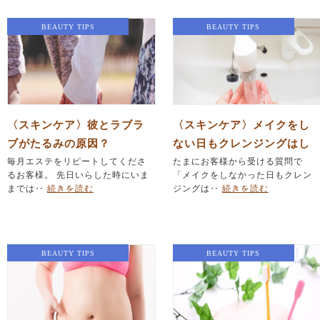
BEAUTY TIPS
BEAUTY TIPS
〈スキンケア〉彼とラブラ
〈スキンケア〉メイクをし
ブがたるみの原因？
ない日もクレンジングはし
毎月エステをリピートしてくださ
た方がいいの？｜毛穴・肌
たまにお客様から受ける質問で
るお客様。 先日いらした時にいま
「メイクをしなかった日もクレン
荒れ・たるみ改善をしたい
までは‥
続きを読む
ジングは‥
続きを読む
ならエステサロンSUHADA
BEAUTY TIPS
BEAUTY TIPS