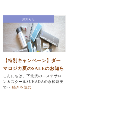
お知らせ
【特別キャンペーン】ダー
マロジカ夏のSALEのお知ら
せ
こんにちは、下北沢のエステサロ
ン＆スクールSUHADAの永松麻美
で‥
続きを読む