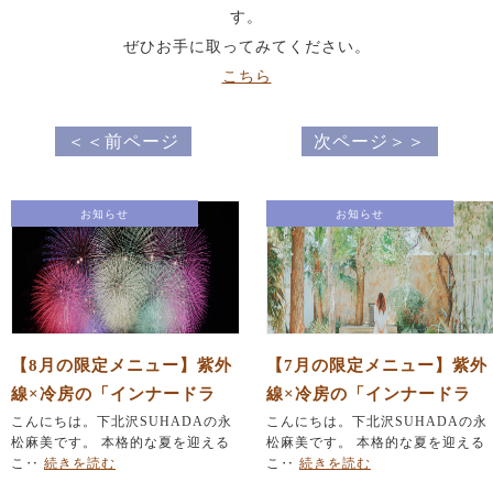
す。
ぜひお手に取ってみてください。
こちら
＜＜前ページ
次ページ＞＞
お知らせ
お知らせ
【8月の限定メニュー】紫外
【7月の限定メニュー】紫外
線×冷房の「インナードラ
線×冷房の「インナードラ
イ」を撃退！「ひんやり」
こんにちは。下北沢SUHADAの永
イ」を撃退！「ひんやり」
こんにちは。下北沢SUHADAの永
松麻美です。 本格的な夏を迎える
松麻美です。 本格的な夏を迎える
毛穴レス美肌＆「夏バテ」
毛穴レス美肌＆「夏バテ」
こ‥
続きを読む
こ‥
続きを読む
集中デトックスリフト
集中デトックスリフト