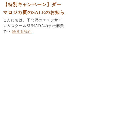
【特別キャンペーン】ダー
マロジカ夏のSALEのお知ら
せ
こんにちは、下北沢のエステサロ
ン＆スクールSUHADAの永松麻美
で‥
続きを読む