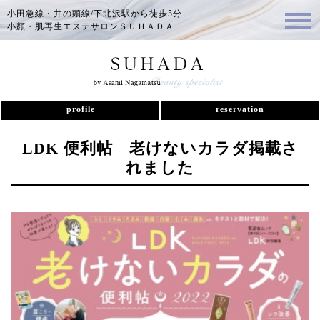
小田急線・井の頭線/下北沢駅から徒歩5分
小顔・肌再生エステサロンＳＵＨＡＤＡ
profile
reservation
LDK 便利帖 老けないカラダ掲載さ
れました