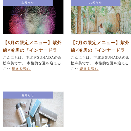
お知らせ
お知らせ
【8月の限定メニュー】紫外
【7月の限定メニュー】紫外
線×冷房の「インナードラ
線×冷房の「インナードラ
イ」を撃退！「ひんやり」
こんにちは。下北沢SUHADAの永
イ」を撃退！「ひんやり」
こんにちは。下北沢SUHADAの永
松麻美です。 本格的な夏を迎える
松麻美です。 本格的な夏を迎える
毛穴レス美肌＆「夏バテ」
毛穴レス美肌＆「夏バテ」
こ‥
続きを読む
こ‥
続きを読む
集中デトックスリフト
集中デトックスリフト
お知らせ