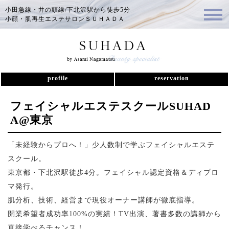
小田急線・井の頭線/下北沢駅から徒歩5分
小顔・肌再生エステサロンＳＵＨＡＤＡ
profile
reservation
フェイシャルエステスクールSUHAD
A@東京
「未経験からプロへ！」少人数制で学ぶフェイシャルエステ
スクール。
東京都・下北沢駅徒歩4分。フェイシャル認定資格＆ディプロ
マ発行。
肌分析、技術、経営まで現役オーナー講師が徹底指導。
開業希望者成功率100%の実績！TV出演、著書多数の講師から
直接学べるチャンス！