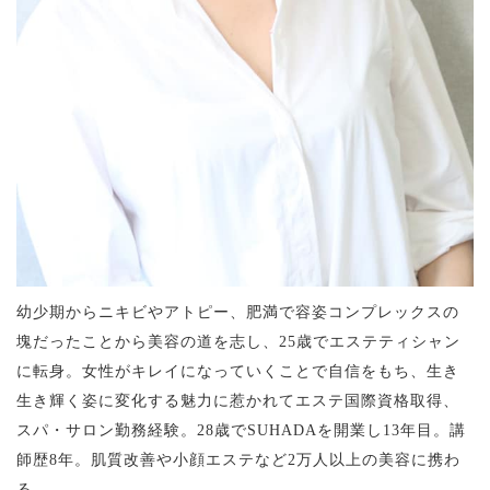
幼少期からニキビやアトピー、肥満で容姿コンプレックスの
塊だったことから美容の道を志し、25歳でエステティシャン
に転身。女性がキレイになっていくことで自信をもち、生き
生き輝く姿に変化する魅力に惹かれてエステ国際資格取得、
スパ・サロン勤務経験。28歳でSUHADAを開業し13年目。講
師歴8年。肌質改善や小顔エステなど2万人以上の美容に携わ
る。