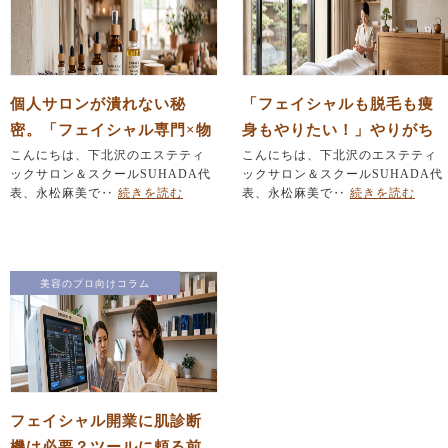
個人サロンが潰れない秘
「フェイシャルも脱毛も痩
密。「フェイシャル専門×物
身もやりたい！」やりがち
販」で作る安定経営の仕組
こんにちは、下北沢のエステティ
なメニュー詰め込みを防ぐ
こんにちは、下北沢のエステティ
ックサロン＆スクールSUHADA代
ックサロン＆スクールSUHADA代
み
『引き算』の法則
表、永松麻美で‥
続きを読む
表、永松麻美で‥
続きを読む
美容のプロ向けコラム
フェイシャル開業に肌診断
機は必要？ツールに頼る前