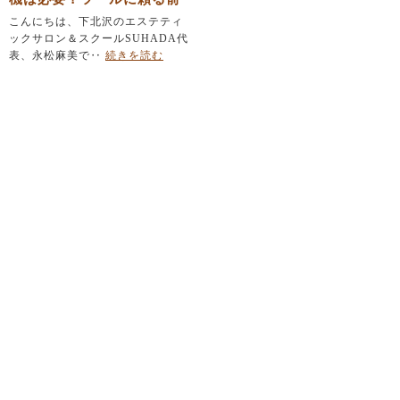
にエステティシャンが育て
こんにちは、下北沢のエステティ
ックサロン＆スクールSUHADA代
るべき「たった一つの力」
表、永松麻美で‥
続きを読む