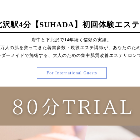
北沢駅4分【SUHADA】初回体験エステ
府中と下北沢で14年続く信頼の実績。
2万人の肌を救ってきた著書多数・現役エステ講師が、あなたのた
ーダーメイドで施術する、大人のための集中肌質改善エステサロン
For International Guests