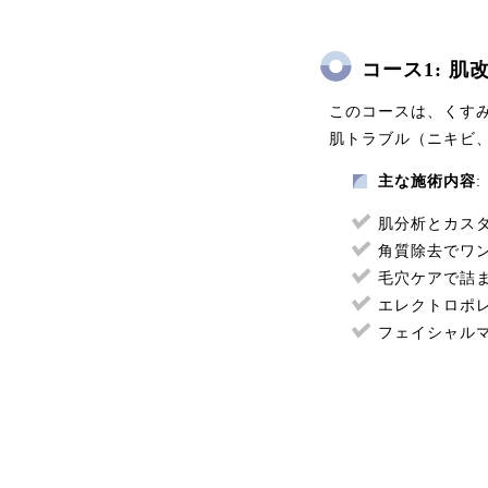
コース1: 肌
このコースは、くす
肌トラブル（ニキビ
主な施術内容
:
肌分析とカス
角質除去でワ
毛穴ケアで詰
エレクトロポ
フェイシャル