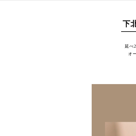
下
延べ
オ