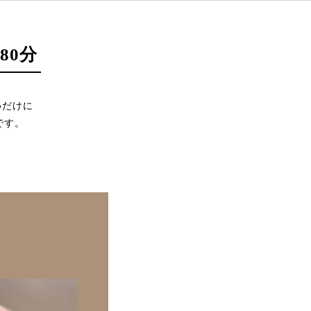
80分
めだけに
です。