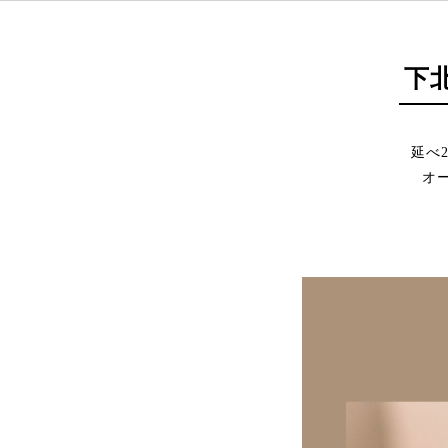
下
延べ
オ