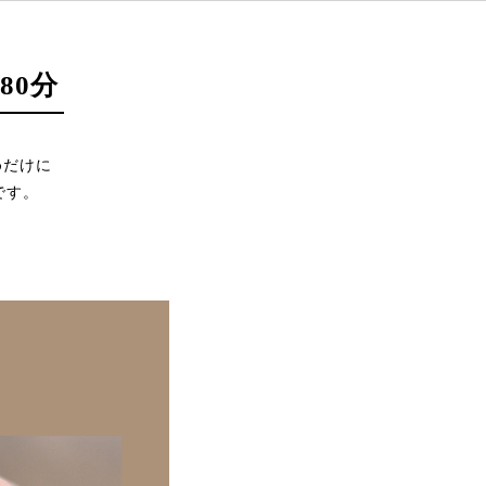
80分
めだけに
です。