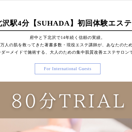
北沢駅4分【SUHADA】初回体験エステ
府中と下北沢で14年続く信頼の実績。
2万人の肌を救ってきた著書多数・現役エステ講師が、あなたのた
ーダーメイドで施術する、大人のための集中肌質改善エステサロン
For International Guests