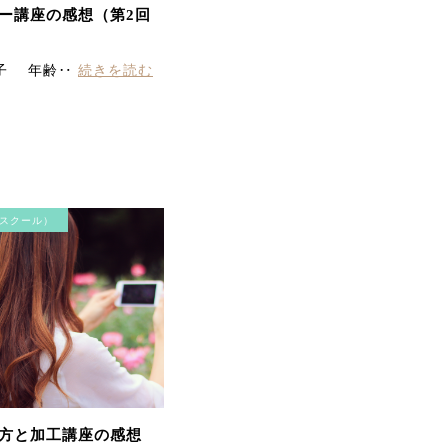
初めて小顔マシンを体験
ー講座の感想（第2回
して…肌に吸いつく様な
不思議な感覚と少しピリ
ピリとする刺激が心地よ
子 年齢‥
続きを読む
く施術中から変化を感じ
られました。終わりには
顔・首まわりの重さがス
ッと上へ抜けていってく
れた様で気持ちもすっき
り！！
スクール）
くすみ、むくみ、ザラつ
きがひどく、悩んでいま
したが、エステ後びっく
り！！！全て変化してい
方と加工講座の感想
ておどろきました。マッ