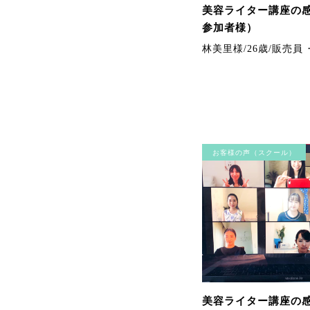
美容ライター講座の感
参加者様）
林美里様/26歳/販売員
お客様の声（スクール）
美容ライター講座の感