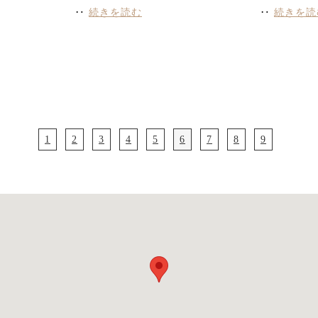
‥
続きを読む
‥
続きを読
1
2
3
4
5
6
7
8
9