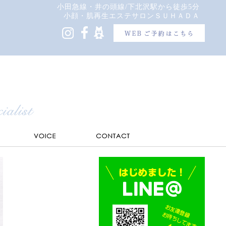
小田急線・井の頭線/下北沢駅から徒歩5分
小顔・肌再生エステサロンＳＵＨＡＤＡ