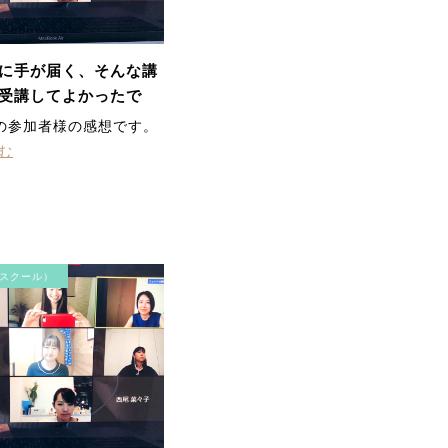
て、リフトアップしまし
た。最近ほうれい線が気
になっていたのが気にな
らなくなりました。首・
に手が届く、そんな講
方のコリも楽になって、
気持ちよかったです。あ
受講してよかったで
りがとうございました。
の参加者様の感想です。
む
スクール）
顎のラインがスッキリし
て 頬の位置が上がりビッ
クリ 首、方のガンコな凝
りにもビリビリ効いて終
わった後とっても軽くな
りました。 またやりたー
ーい。