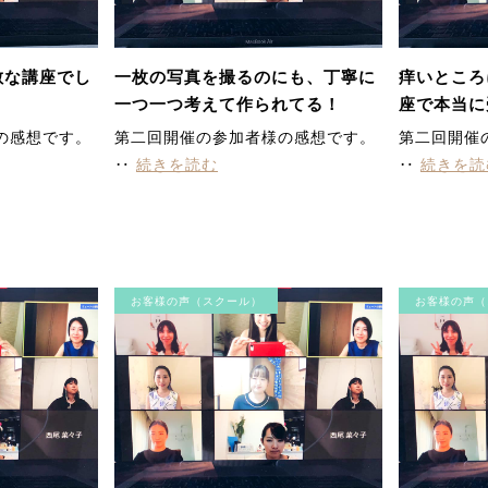
敵な講座でし
一枚の写真を撮るのにも、丁寧に
痒いところ
一つ一つ考えて作られてる！
座で本当に
す。
の感想です。
第二回開催の参加者様の感想です。
第二回開催
‥
続きを読む
‥
続きを読
お客様の声（スクール）
お客様の声（