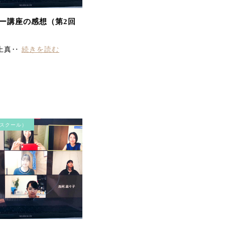
ー講座の感想（第2回
上真‥
続きを読む
毛穴洗浄コース お肌をさ
わって、before、afterが
はっきり違いが分かり、
実感できました。 顔全体
が軽くなりました！あり
スクール）
がとうございます。