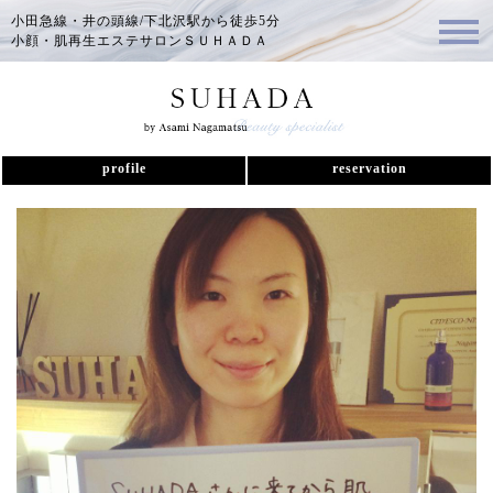
小田急線・井の頭線/下北沢駅から徒歩5分
小顔・肌再生エステサロンＳＵＨＡＤＡ
profile
reservation