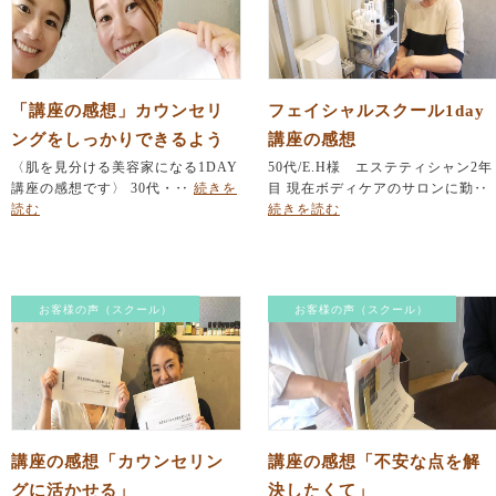
「講座の感想」カウンセリ
フェイシャルスクール1day
ングをしっかりできるよう
講座の感想
に！
〈肌を見分ける美容家になる1DAY
50代/E.H様 エステティシャン2年
講座の感想です〉 30代・‥
続きを
目 現在ボディケアのサロンに勤‥
読む
続きを読む
お客様の声（スクール）
お客様の声（スクール）
講座の感想「カウンセリン
講座の感想「不安な点を解
グに活かせる」
決したくて」