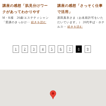
講座の感想「肌見分けワー
講座の感想「さっそく仕事
クがあってわかりやす
で活用」
い！」
M・K様 26歳/エステティシャン
原田真衣さま（お名前許可をいた
「受講のきっかけ‥
続きを読む
だいています。） 20代半ば・ホテ
ルス‥
続きを読む
1
2
3
4
5
6
7
8
9