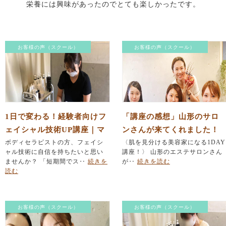
栄養には興味があったのでとても楽しかったです。
お客様の声（スクール）
お客様の声（スクール）
1日で変わる！経験者向けフ
「講座の感想」山形のサロ
ェイシャル技術UP講座｜マ
ンさんが来てくれました！
ンツーマン指導で課題解決
ボディセラピストの方、フェイシ
〈肌を見分ける美容家になる1DAY
ャル技術に自信を持ちたいと思い
講座！〉 山形のエステサロンさん
（下北沢SUHADA）
ませんか？ 「短期間でス‥
続きを
が‥
続きを読む
読む
お客様の声（スクール）
お客様の声（スクール）