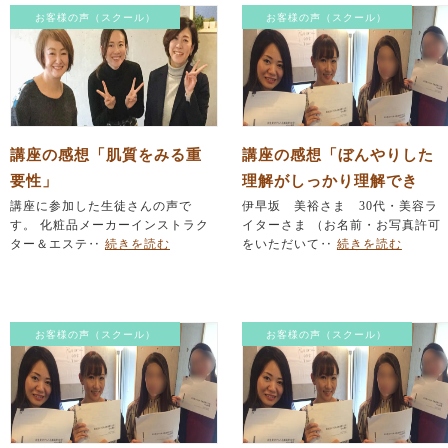
お客様の声（スクール）
お客様の声（スクール）
講座の感想「肌質をみる重
講座の感想「ぼんやりした
要性」
理解がしっかり理解でき
講座に参加した生徒さんの声で
た！」
伊早坂 美裕さま 30代・美容ラ
す。 化粧品メーカーインストラク
イターさま （お名前・お写真許可
ター＆エステ‥
続きを読む
をいただいて‥
続きを読む
お客様の声（スクール）
お客様の声（スクール）