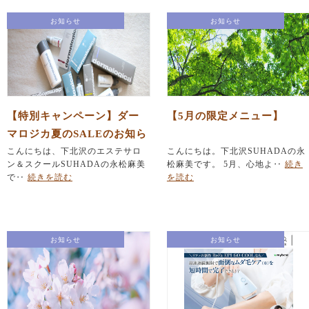
お知らせ
お知らせ
【特別キャンペーン】ダー
【5月の限定メニュー】
マロジカ夏のSALEのお知ら
せ
こんにちは、下北沢のエステサロ
こんにちは。下北沢SUHADAの永
ン＆スクールSUHADAの永松麻美
松麻美です。 5月、心地よ‥
続き
で‥
続きを読む
を読む
お知らせ
お知らせ