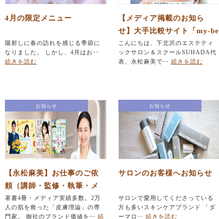
4月の限定メニュー
【メディア掲載のお知ら
せ】大手比較サイト「my-be
陽射しに春の訪れを感じる季節に
st」の製品監修を担当しまし
こんにちは、下北沢のエステティ
なりました。 しかし、4月はお‥
ックサロン＆スクールSUHADA代
た
続きを読む
表、永松麻美で‥
続きを読む
お知らせ
お知らせ
【永松麻美】お仕事のご依
サロンのお客様へお知らせ
頼（講師・監修・執筆・メ
ディア出演）
著書4冊・メディア実績多数。2万
サロンで愛用してくださっている
人の肌を救った「皮膚理論」の専
方も多いスキンケアブランド 「ダ
門家。 御社のブランド価値を‥
続
ーマロ‥
続きを読む