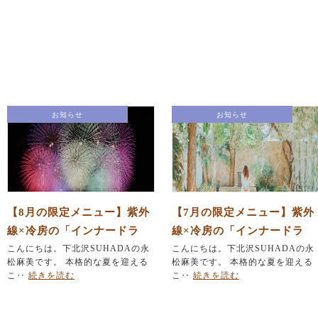
お知らせ
お知らせ
【8月の限定メニュー】紫外
【7月の限定メニュー】紫外
線×冷房の「インナードラ
線×冷房の「インナードラ
イ」を撃退！「ひんやり」
こんにちは。下北沢SUHADAの永
イ」を撃退！「ひんやり」
こんにちは。下北沢SUHADAの永
松麻美です。 本格的な夏を迎える
松麻美です。 本格的な夏を迎える
毛穴レス美肌＆「夏バテ」
毛穴レス美肌＆「夏バテ」
こ‥
続きを読む
こ‥
続きを読む
集中デトックスリフト
集中デトックスリフト