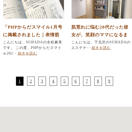
「PHPからだスマイル1月号
肌荒れに悩む20代だった彼
に掲載されました｜表情筋
女が、笑顔のママになるま
ほぐしで作る"ご機嫌顔"」
こんにちは、SUHADAの永松麻美
で。お客様と歩んだ13年の
こんにちは、下北沢のSUHADAの
です。 この度、PHPからだスマイ
エステテ‥
続きを読む
物語
ル202‥
続きを読む
1
2
3
4
5
6
7
8
9