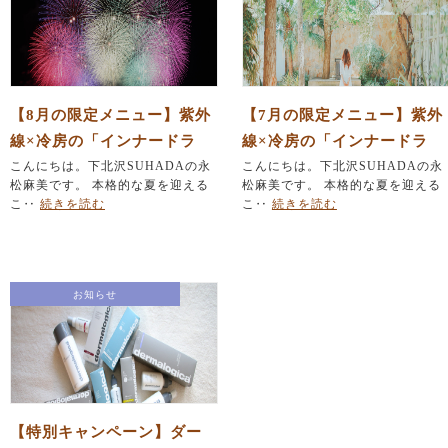
【8月の限定メニュー】紫外
【7月の限定メニュー】紫外
線×冷房の「インナードラ
線×冷房の「インナードラ
イ」を撃退！「ひんやり」
こんにちは。下北沢SUHADAの永
イ」を撃退！「ひんやり」
こんにちは。下北沢SUHADAの永
松麻美です。 本格的な夏を迎える
松麻美です。 本格的な夏を迎える
毛穴レス美肌＆「夏バテ」
毛穴レス美肌＆「夏バテ」
こ‥
続きを読む
こ‥
続きを読む
集中デトックスリフト
集中デトックスリフト
お知らせ
【特別キャンペーン】ダー