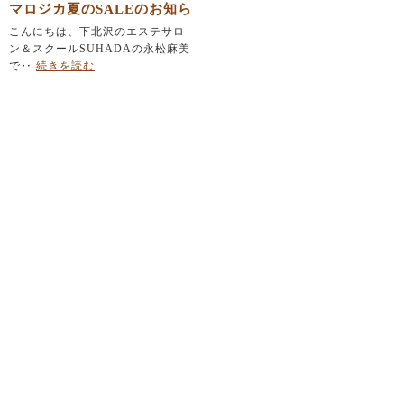
マロジカ夏のSALEのお知ら
せ
こんにちは、下北沢のエステサロ
ン＆スクールSUHADAの永松麻美
で‥
続きを読む