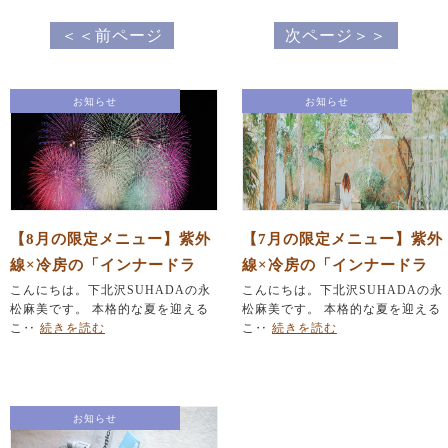
＜＜前ページ
次ページ＞＞
お知らせ
お知らせ
【8月の限定メニュー】紫外
【7月の限定メニュー】紫外
線×冷房の「インナードラ
線×冷房の「インナードラ
イ」を撃退！「ひんやり」
こんにちは。下北沢SUHADAの永
イ」を撃退！「ひんやり」
こんにちは。下北沢SUHADAの永
松麻美です。 本格的な夏を迎える
松麻美です。 本格的な夏を迎える
毛穴レス美肌＆「夏バテ」
毛穴レス美肌＆「夏バテ」
こ‥
続きを読む
こ‥
続きを読む
集中デトックスリフト
集中デトックスリフト
お知らせ