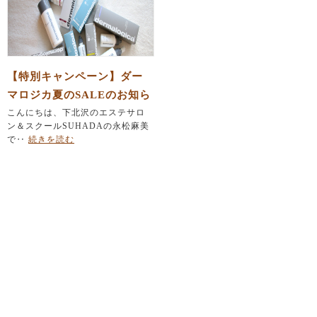
【特別キャンペーン】ダー
マロジカ夏のSALEのお知ら
せ
こんにちは、下北沢のエステサロ
ン＆スクールSUHADAの永松麻美
で‥
続きを読む