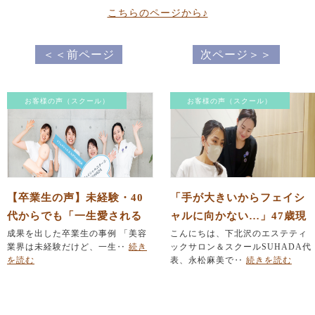
こちらのページから♪
＜＜前ページ
次ページ＞＞
お客様の声（スクール）
お客様の声（スクール）
【卒業生の声】未経験・40
「手が大きいからフェイシ
代からでも「一生愛される
ャルに向かない…」47歳現
エステのプロ」になれる理
成果を出した卒業生の事例 「美容
役セラピスト働きながらの
こんにちは、下北沢のエステティ
業界は未経験だけど、一生‥
続き
ックサロン＆スクールSUHADA代
由
挑戦（卒業生インタビュー
を読む
表、永松麻美で‥
続きを読む
後編）