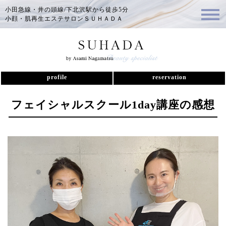
小田急線・井の頭線/下北沢駅から徒歩5分
小顔・肌再生エステサロンＳＵＨＡＤＡ
profile
reservation
フェイシャルスクール1day講座の感想