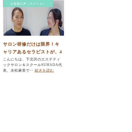
お客様の声（スクール）
サロン研修だけは限界！キ
ャリアあるセラピストが、4
7歳で本気の学び直しを決意
こんにちは、下北沢のエステティ
ックサロン＆スクールSUHADA代
した理由
表、永松麻美で‥
続きを読む