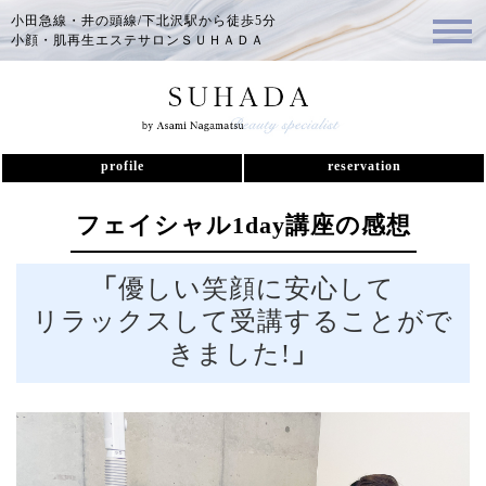
小田急線・井の頭線/下北沢駅から徒歩5分
小顔・肌再生エステサロンＳＵＨＡＤＡ
profile
reservation
フェイシャル1day講座の感想
「
優しい笑顔
に安心して
リラックスして
受講することがで
きました!
」