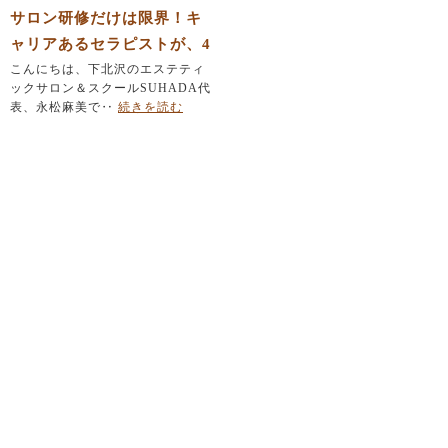
サロン研修だけは限界！キ
ャリアあるセラピストが、4
7歳で本気の学び直しを決意
こんにちは、下北沢のエステティ
ックサロン＆スクールSUHADA代
した理由
表、永松麻美で‥
続きを読む