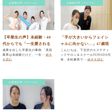
お客様の声（スクール）
お客様の声（スクール）
【卒業生の声】未経験・40
「手が大きいからフェイシ
代からでも「一生愛される
ャルに向かない…」47歳現
エステのプロ」になれる理
成果を出した卒業生の事例 「美容
役セラピスト働きながらの
こんにちは、下北沢のエステティ
業界は未経験だけど、一生‥
続き
ックサロン＆スクールSUHADA代
由
挑戦（卒業生インタビュー
を読む
表、永松麻美で‥
続きを読む
後編）
お客様の声（スクール）