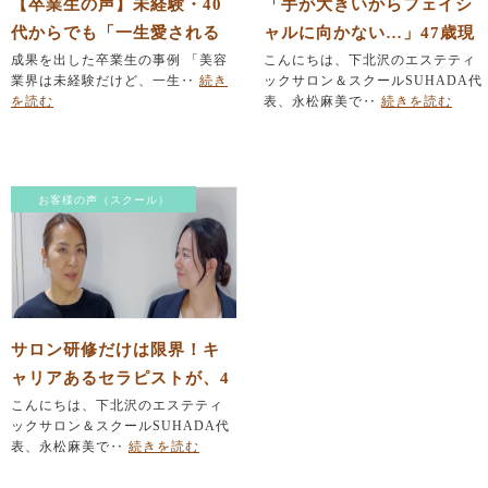
【卒業生の声】未経験・40
「手が大きいからフェイシ
代からでも「一生愛される
ャルに向かない…」47歳現
エステのプロ」になれる理
成果を出した卒業生の事例 「美容
役セラピスト働きながらの
こんにちは、下北沢のエステティ
業界は未経験だけど、一生‥
続き
ックサロン＆スクールSUHADA代
由
挑戦（卒業生インタビュー
を読む
表、永松麻美で‥
続きを読む
後編）
お客様の声（スクール）
サロン研修だけは限界！キ
ャリアあるセラピストが、4
7歳で本気の学び直しを決意
こんにちは、下北沢のエステティ
ックサロン＆スクールSUHADA代
した理由
表、永松麻美で‥
続きを読む