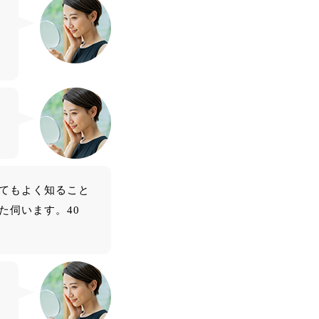
て、リフトアップしまし
た。最近ほうれい線が気
になっていたのが気にな
らなくなりました。首・
方のコリも楽になって、
気持ちよかったです。あ
りがとうございました。
てもよく知ること
た伺います。40
顎のラインがスッキリし
て 頬の位置が上がりビッ
クリ 首、方のガンコな凝
りにもビリビリ効いて終
わった後とっても軽くな
りました。 またやりたー
ーい。