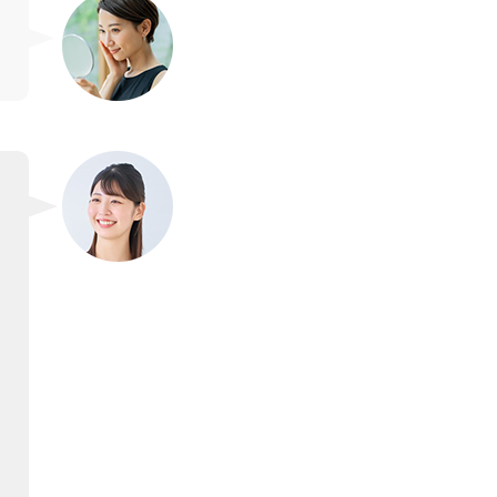
初めて小顔マシンを体験
して…肌に吸いつく様な
不思議な感覚と少しピリ
ピリとする刺激が心地よ
く施術中から変化を感じ
られました。終わりには
顔・首まわりの重さがス
ッと上へ抜けていってく
れた様で気持ちもすっき
り！！
くすみ、むくみ、ザラつ
きがひどく、悩んでいま
したが、エステ後びっく
り！！！全て変化してい
ておどろきました。マッ