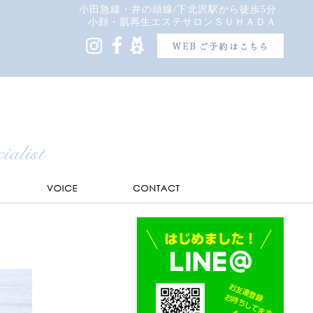
小田急線・井の頭線/下北沢駅から徒歩5分
小顔・肌再生エステサロンＳＵＨＡＤＡ