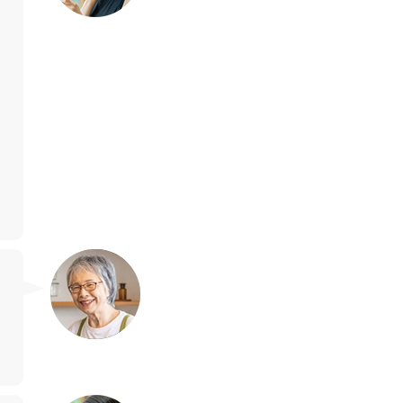
毛穴洗浄コース お肌をさ
わって、before、afterが
はっきり違いが分かり、
実感できました。 顔全体
が軽くなりました！あり
がとうございます。