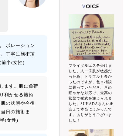
。 ポレーション
り、丁寧に施術頂
前半(女性)
ブライダルエステ受けま
した。人一倍肌が敏感だ
った為、トラブルも多か
ったのですが、色々相談
します。肌に負荷
に乗っていただき、きめ
細やかな対応で、最高の
り利かせる施術
状態で挙式を迎えられま
 肌の状態や今後
した。SUHADAさんい出
会えて本当によかったで
ら当日の施術ま
す。ありがとうございま
半(女性)
した！