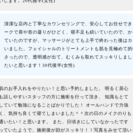
します。20代後半(女性)
清潔な店内と丁寧なカウンセリングで、安心してお任せでき
ークで肩や首の凝りがひどく、寝不足も続いていたので、か
ていたのですが、マッサージがとても上手で終わった後はカ
いました。フェイシャルのトリートメントも肌を見極めて的
さったので、透明感が出て、むくみも取れてスッキリしまし
たいと思います！30代後半(女性)
肌のお手入れをやりたい！と思い予約しました。 明るく居心
も話しやすいスタッフの方に施術を行って頂き、 知識もとて
していて勉強になることばかりでした！ オールハンドで力強
く、気持ち良くて寝てしまいました＾＾次の日のメイクのりも
通いたい！と思います。 また、日頃きにしていなかったです
っていたようで、施術後が顔がスッキリ！！写真をみせて頂い