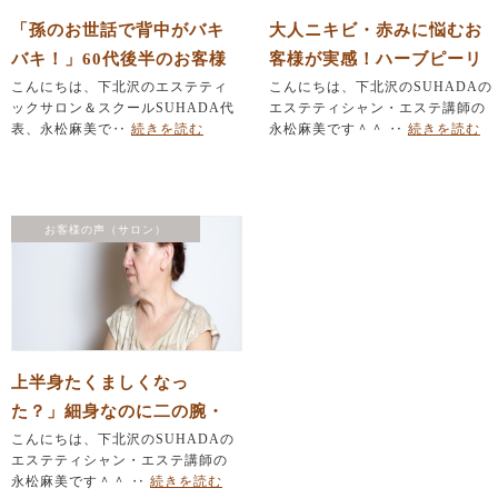
「孫のお世話で背中がバキ
大人ニキビ・赤みに悩むお
バキ！」60代後半のお客様
客様が実感！ハーブピーリ
が「お顔のリフトアップ効
こんにちは、下北沢のエステティ
ングの改善効果レポート
こんにちは、下北沢のSUHADAの
ックサロン＆スクールSUHADA代
エステティシャン・エステ講師の
果」に驚かれた理由
表、永松麻美で‥
続きを読む
永松麻美です＾＾ ‥
続きを読む
お客様の声（サロン）
上半身たくましくなっ
た？」細身なのに二の腕・
肩周りが分厚い…50代お客
こんにちは、下北沢のSUHADAの
エステティシャン・エステ講師の
様の身体の変化
永松麻美です＾＾ ‥
続きを読む