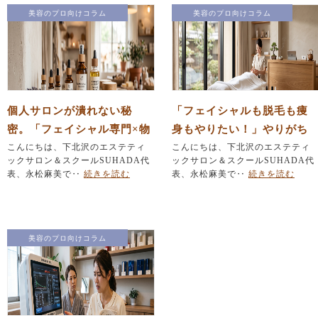
美容のプロ向けコラム
美容のプロ向けコラム
個人サロンが潰れない秘
「フェイシャルも脱毛も痩
密。「フェイシャル専門×物
身もやりたい！」やりがち
販」で作る安定経営の仕組
こんにちは、下北沢のエステティ
なメニュー詰め込みを防ぐ
こんにちは、下北沢のエステティ
ックサロン＆スクールSUHADA代
ックサロン＆スクールSUHADA代
み
『引き算』の法則
表、永松麻美で‥
続きを読む
表、永松麻美で‥
続きを読む
美容のプロ向けコラム