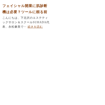
フェイシャル開業に肌診断
機は必要？ツールに頼る前
にエステティシャンが育て
こんにちは、下北沢のエステティ
ックサロン＆スクールSUHADA代
るべき「たった一つの力」
表、永松麻美で‥
続きを読む