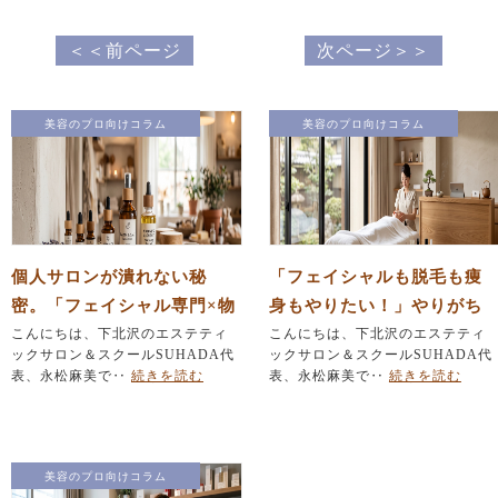
＜＜前ページ
次ページ＞＞
美容のプロ向けコラム
美容のプロ向けコラム
個人サロンが潰れない秘
「フェイシャルも脱毛も痩
密。「フェイシャル専門×物
身もやりたい！」やりがち
販」で作る安定経営の仕組
こんにちは、下北沢のエステティ
なメニュー詰め込みを防ぐ
こんにちは、下北沢のエステティ
ックサロン＆スクールSUHADA代
ックサロン＆スクールSUHADA代
み
『引き算』の法則
表、永松麻美で‥
続きを読む
表、永松麻美で‥
続きを読む
美容のプロ向けコラム