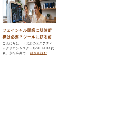
フェイシャル開業に肌診断
機は必要？ツールに頼る前
にエステティシャンが育て
こんにちは、下北沢のエステティ
ックサロン＆スクールSUHADA代
るべき「たった一つの力」
表、永松麻美で‥
続きを読む