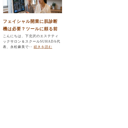
フェイシャル開業に肌診断
機は必要？ツールに頼る前
にエステティシャンが育て
こんにちは、下北沢のエステティ
ックサロン＆スクールSUHADA代
るべき「たった一つの力」
表、永松麻美で‥
続きを読む