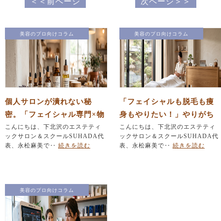
＜＜前ページ
次ページ＞＞
美容のプロ向けコラム
美容のプロ向けコラム
個人サロンが潰れない秘
「フェイシャルも脱毛も痩
密。「フェイシャル専門×物
身もやりたい！」やりがち
販」で作る安定経営の仕組
こんにちは、下北沢のエステティ
なメニュー詰め込みを防ぐ
こんにちは、下北沢のエステティ
ックサロン＆スクールSUHADA代
ックサロン＆スクールSUHADA代
み
『引き算』の法則
表、永松麻美で‥
続きを読む
表、永松麻美で‥
続きを読む
美容のプロ向けコラム