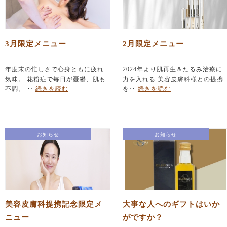
3月限定メニュー
2月限定メニュー
年度末の忙しさで心身ともに疲れ
2024年より肌再生＆たるみ治療に
気味。 花粉症で毎日が憂鬱、肌も
力を入れる 美容皮膚科様との提携
不調。 ‥
続きを読む
を‥
続きを読む
お知らせ
お知らせ
美容皮膚科提携記念限定メ
大事な人へのギフトはいか
ニュー
がですか？