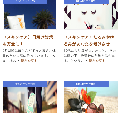
BEAUTY TIPS
BEAUTY TIPS
〈スキンケア〉日焼け対策
〈スキンケア〉たるみやゆ
を万全に！
るみがあなたを老けさせ
6月以降はほとんどずっと毎週、休
る。
30代に入り気がついたこと。 それ
日のたびに海に行っています。 あ
は顔の下半身部分に年齢と品が出
まり海の‥
続きを読む
る、というこ‥
続きを読む
BEAUTY TIPS
BEAUTY TIPS