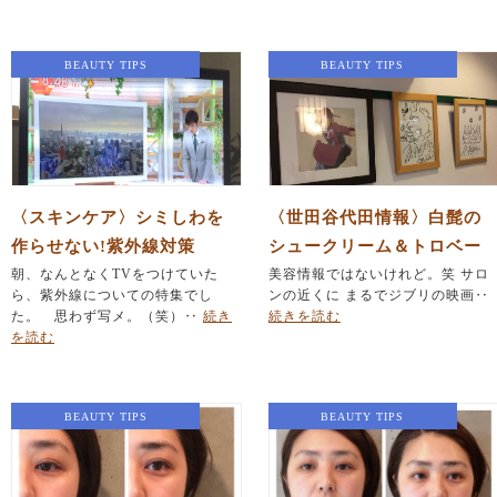
BEAUTY TIPS
BEAUTY TIPS
〈スキンケア〉シミしわを
〈世田谷代田情報〉白髭の
作らせない!紫外線対策
シュークリーム＆トロベー
朝、なんとなくTVをつけていた
カリー
美容情報ではないけれど。笑 サロ
ら、紫外線についての特集でし
ンの近くに まるでジブリの映画‥
た。 思わず写メ。（笑）‥
続き
続きを読む
を読む
BEAUTY TIPS
BEAUTY TIPS