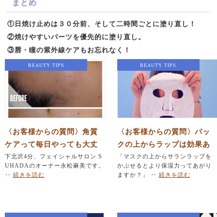
まとめ
①日焼け止めは３０分前、そして二時間ごとに塗り直し！
②焼けやすいパーツを優先的に塗り直し。
③唇・瞳の紫外線ケアもお忘れなく！
BEAUTY TIPS
BEAUTY TIPS
〈お客様からの質問〉角質
〈お客様からの質問〉パッ
ケアって毎日やっても大丈
クの上からラップは効果あ
夫なの？
下北沢4分、フェイシャルサロン S
り？
「マスクの上からサランラップを
UHADAのオーナー永松麻美です。
かぶせるとより保湿力ってあがり
‥
続きを読む
ますか？」 ‥
続きを読む