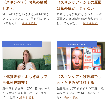
〈スキンケア〉お肌の敏感
〈スキンケア〉シミの原因
と老化
は紫外線だけじゃない！
SUHADAにはいろんなお肌の方が
年齢とともに気になるシミ、その
いらっしゃいます。 同じ悩みであ
原因といえば紫外線が有名ですよ
っても元々‥
続きを読む
ね。 でも実は、‥
続きを読む
BEAUTY TIPS
BEAUTY TIPS
〈体質改善〉よもぎ蒸しで
〈スキンケア〉紫外線でし
自律神経調整？
わ・たるみが進行する！
新年度も始まり、GWも終わりそろ
先日見立てTVででてきた写真。 数
そろ生活が落ち着いてくる5月後
年前にメディアで紹介されてか
半。 お天‥
続きを読む
ら‥
続きを読む