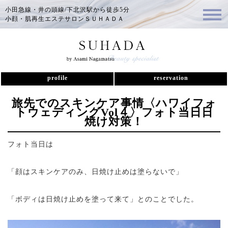
小田急線・井の頭線/下北沢駅から徒歩5分
小顔・肌再生エステサロンＳＵＨＡＤＡ
profile
reservation
旅先でのスキンケア事情〈ハワイフォ
トウェディングVol４〉フォト当日日
焼け対策！
フォト当日は
「顔はスキンケアのみ、日焼け止めは塗らないで」
「ボディは日焼け止めを塗って来て」とのことでした。