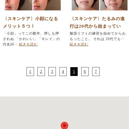
〈スキンケア〉小顔になる
〈スキンケア〉たるみの進
メリット５つ！
行は20代から始まってい
「小顔」ってこの数年、押しも押
る！？
魅惑リフトの練習を始めてからお
されぬ 「かわいい」「キレイ」の
もったこと。 それは 20代でも‥
代名詞‥
続きを読む
続きを読む
1
2
3
4
5
6
7