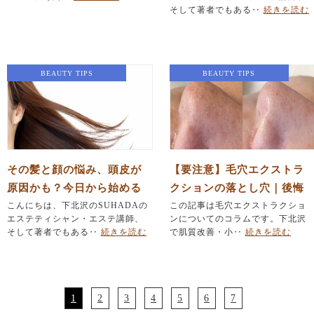
そして著者でもある‥
続きを読む
BEAUTY TIPS
BEAUTY TIPS
その髪と顔の悩み、頭皮が
【要注意】毛穴エクストラ
原因かも？今日から始める
クションの落とし穴｜後悔
頭皮マッサージ習慣
こんにちは、下北沢のSUHADAの
する前に知るべきリスクと
この記事は毛穴エクストラクショ
エステティシャン・エステ講師、
ンについてのコラムです。下北沢
正しい知識（下北沢SUHAD
そして著者でもある‥
続きを読む
で肌質改善・小‥
続きを読む
A解説）
1
2
3
4
5
6
7