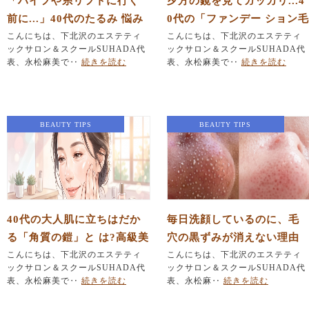
「ハイフや糸リフトに行く
夕方の鏡を見てガッカリ...4
前に...」40代のたるみ 悩み
0代の「ファンデー ション毛
に、エステができること
こんにちは、下北沢のエステティ
穴落ち」を防ぐ根本ケア
こんにちは、下北沢のエステティ
ックサロン＆スクールSUHADA代
ックサロン＆スクールSUHADA代
表、永松麻美で‥
続きを読む
表、永松麻美で‥
続きを読む
BEAUTY TIPS
BEAUTY TIPS
40代の大人肌に立ちはだか
毎日洗顔しているのに、毛
る「角質の鎧」と は?高級美
穴の黒ずみが消えない理由
容液が効かない本当の理由
こんにちは、下北沢のエステティ
フェイシャルエステ｜毛穴
こんにちは、下北沢のエステティ
ックサロン＆スクールSUHADA代
ックサロン＆スクールSUHADA代
ケア
表、永松麻美で‥
続きを読む
表、永松麻‥
続きを読む