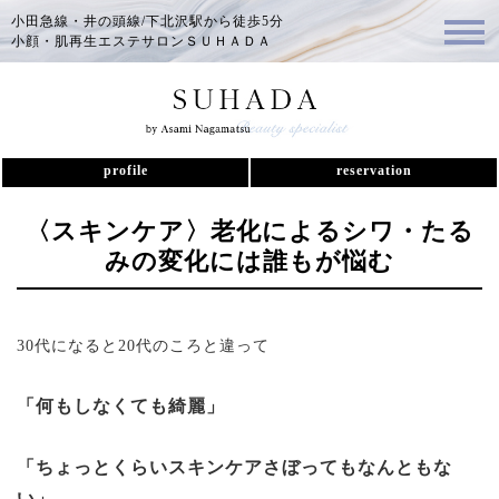
小田急線・井の頭線/下北沢駅から徒歩5分
小顔・肌再生エステサロンＳＵＨＡＤＡ
profile
reservation
〈スキンケア〉老化によるシワ・たる
みの変化には誰もが悩む
30代になると20代のころと違って
「何もしなくても綺麗」
「ちょっとくらいスキンケアさぼってもなんともな
い」