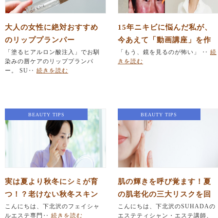
大人の女性に絶対おすすめ
15年ニキビに悩んだ私が、
のリッププランパー
今あえて「動画講座」を作
「塗るヒアルロン酸注入」でお馴
った本当の理由。「顔洗っ
「もう、鏡を見るのが怖い」 ‥
続
染みの唇ケアのリッププランパ
きを読む
てないの？」と笑われた過
ー。 SU‥
続きを読む
去から、2万人の肌を見て辿
り着いた答え。
BEAUTY TIPS
BEAUTY TIPS
実は夏より秋冬にシミが育
肌の輝きを呼び覚ます！夏
つ！？老けない秋冬スキン
の肌老化の三大リスクを回
ケア
こんにちは、下北沢のフェイシャ
避して自信の持てる肌へ。
こんにちは、下北沢のSUHADAの
ルエステ専門‥
続きを読む
エステティシャン・エステ講師、