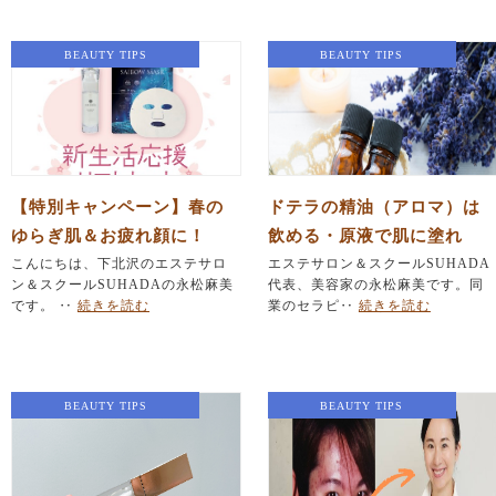
BEAUTY TIPS
BEAUTY TIPS
【特別キャンペーン】春の
ドテラの精油（アロマ）は
ゆらぎ肌＆お疲れ顔に！
飲める・原液で肌に塗れ
「新生活応援リフトセッ
こんにちは、下北沢のエステサロ
る？国際ライセンス保有の
エステサロン＆スクールSUHADA
ン＆スクールSUHADAの永松麻美
代表、美容家の永松麻美です。同
ト」のお知らせ
プロが解説
です。 ‥
続きを読む
業のセラピ‥
続きを読む
BEAUTY TIPS
BEAUTY TIPS