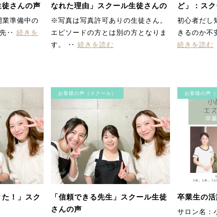
生徒さんの声
なれた理由」スクール生徒さんの
ど」：スク
声
代埼玉県）
開業準備中の
※写真は写真許可ありの生徒さん。
初心者だし
美先‥
続きを
エピソードの方とは別の方となりま
きるのか不
す。 ‥
続きを読む
続きを読む
お客様の声（スクール）
お客様の声（
きた！」スク
「信頼できる先生」スクール生徒
卒業生の活
さんの声
サロン名：