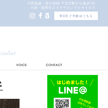
小田急線・井の頭線/下北沢駅から徒歩5分
小顔・肌再生エステサロンＳＵＨＡＤＡ
代