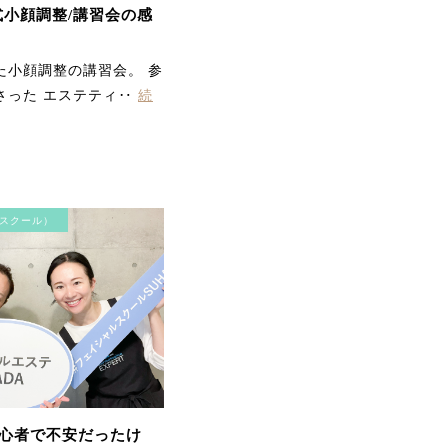
て、リフトアップしまし
A式小顔調整/講習会の感
た。最近ほうれい線が気
になっていたのが気にな
らなくなりました。首・
た小顔調整の講習会。 参
方のコリも楽になって、
気持ちよかったです。あ
さった エステティ‥
続
りがとうございました。
スクール）
顎のラインがスッキリし
て 頬の位置が上がりビッ
クリ 首、方のガンコな凝
りにもビリビリ効いて終
わった後とっても軽くな
りました。 またやりたー
ーい。
心者で不安だったけ