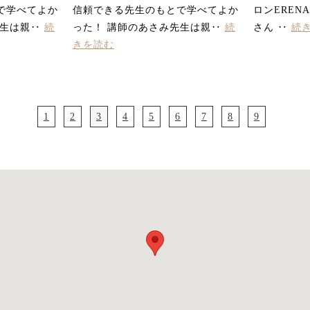
で学べてよか
信頼できる先生のもとで学べてよか
ロンEREN
先生は親‥
続
った！ 講師のあさみ先生は親‥
続
さん ‥
続
きを読む
1
2
3
4
5
6
7
8
9