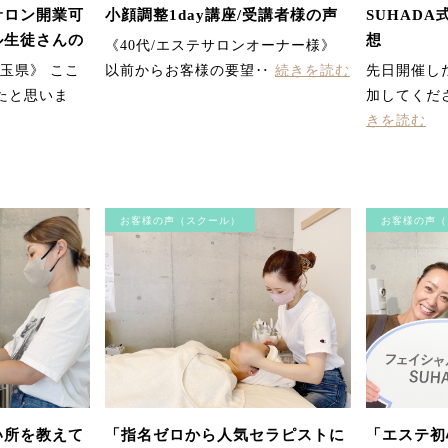
サロン開業可
小顔調整1day講座/受講者様の声
SUHAD
ル生徒さんの
想
《40代/エステサロンオーナー様》
埼玉県》 ここ
以前からお客様の要望‥
続きを読む
先日開催し
たと思いま
加してくだ
きを読む
お客様の声（スクール）
お客様の声（
い所を教えて
「指名ゼロから人気セラピストに
「エステ初