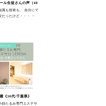
ール生徒さんの声（40
知識も技術も、 自分にで
安だったけど・・・ ‥
毛穴洗浄コース お肌をさ
わって、before、afterが
スクール）
はっきり違いが分かり、
実感できました。 顔全体
が軽くなりました！あり
がとうございます。
躍《30代/千葉県》
小顔たるみ専門エステサ