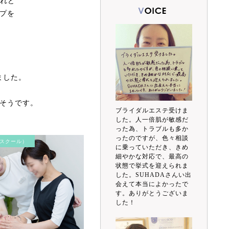
けれど
プを
ました。
そうです。
ブライダルエステ受けま
した。人一倍肌が敏感だ
った為、トラブルも多か
ったのですが、色々相談
スクール）
に乗っていただき、きめ
細やかな対応で、最高の
状態で挙式を迎えられま
した。SUHADAさんい出
会えて本当によかったで
す。ありがとうございま
した！