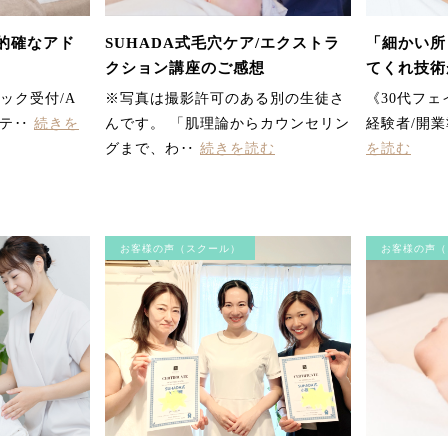
「的確なアド
SUHADA式毛穴ケア/エクストラ
「細かい所
クション講座のご感想
てくれ技術
た」スクー
ック受付/A
※写真は撮影許可のある別の生徒さ
《30代フ
ステ‥
続きを
んです。 「肌理論からカウンセリン
経験者/開業
グまで、わ‥
続きを読む
を読む
お客様の声（スクール）
お客様の声（