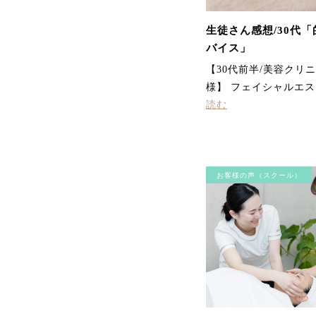
生徒さん感想/30代
バイス」
【30代前半/美容クリニ
様】 フェイシャルエ
読む
お客様の声（スクール）