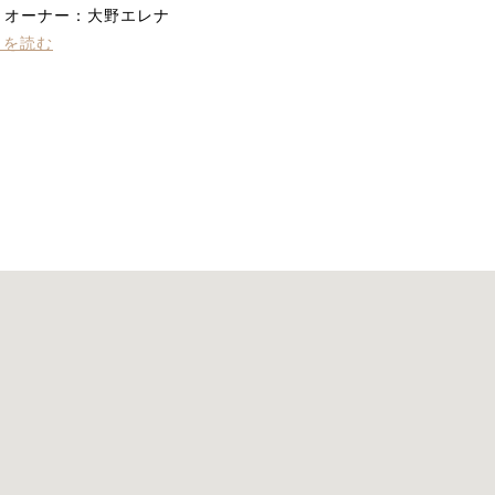
初めて小顔マシンを体験
A オーナー：大野エレナ
して…肌に吸いつく様な
きを読む
不思議な感覚と少しピリ
ピリとする刺激が心地よ
く施術中から変化を感じ
られました。終わりには
顔・首まわりの重さがス
ッと上へ抜けていってく
れた様で気持ちもすっき
り！！
くすみ、むくみ、ザラつ
きがひどく、悩んでいま
したが、エステ後びっく
り！！！全て変化してい
ておどろきました。マッ