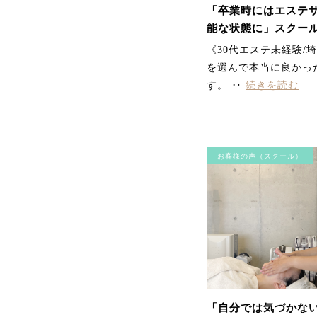
「卒業時にはエステ
能な状態に」スクー
声
《30代エステ未経験/
を選んで本当に良かっ
す。 ‥
続きを読む
お客様の声（スクール）
「自分では気づかな