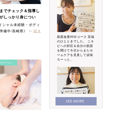
までチェック＆指導し
がしっかり身につい
ル生徒さんの声
ェイシャル未経験・ボディ
準備中/長崎県》 ‥
続き
肌質改善90分コース 至福
のひとときでした。 ニキ
ビへの対応＆自分の肌質
を聞けて今日からまたホ
ームケアを見直して頑張
ろーっと。
スクール）
施術後にお肌にハリが出