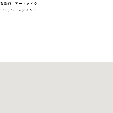
初めて小顔マシンを体験
/看護師・アートメイク
して…肌に吸いつく様な
ェイシャルエステスクー‥
不思議な感覚と少しピリ
ピリとする刺激が心地よ
く施術中から変化を感じ
られました。終わりには
顔・首まわりの重さがス
ッと上へ抜けていってく
れた様で気持ちもすっき
り！！
くすみ、むくみ、ザラつ
きがひどく、悩んでいま
したが、エステ後びっく
り！！！全て変化してい
ておどろきました。マッ