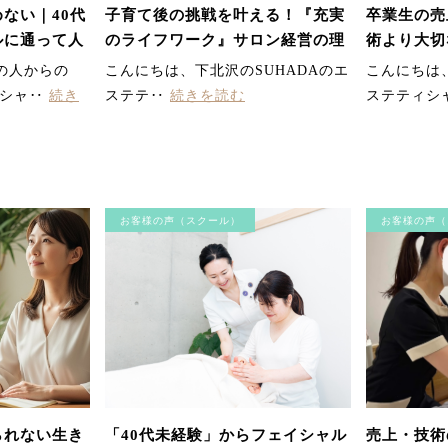
ない｜40代
子育て後の挑戦を叶える！『充実
卒業生の売
ルに通って人
のライフワーク』サロン経営の理
術より大切
想図
本質』
の人からの
こんにちは、下北沢のSUHADAのエ
こんにちは、
ィシャ‥
続き
ステテ‥
続きを読む
ステティシ
お客様の声（スクール）
お客様の声（
られない生き
「40代未経験」からフェイシャル
売上・技術