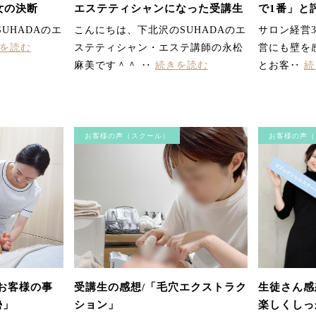
女の決断
エステティシャンになった受講生
で1番」と
が、年齢を武器に変えた理由
Dayエス
UHADAのエ
こんにちは、下北沢のSUHADAのエ
サロン経営
を読む
ステティシャン・エステ講師の永松
営にも壁を
麻美です＾＾ ‥
続きを読む
とお客‥
続
お客様の声（スクール）
お客様の声（
「お客様の事
受講生の感想/「毛穴エクストラク
生徒さん感
勢」
ション」
楽しくしっ