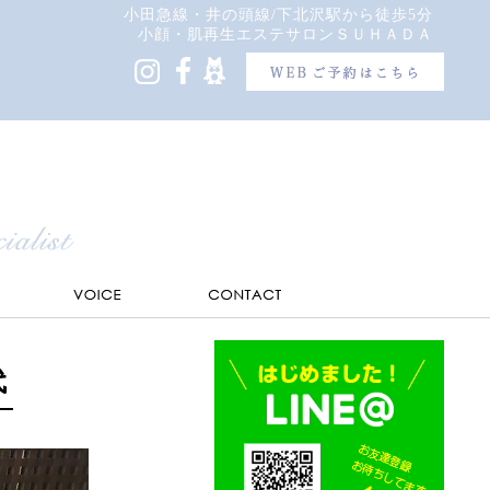
小田急線・井の頭線/下北沢駅から徒歩5分
小顔・肌再生エステサロンＳＵＨＡＤＡ
代