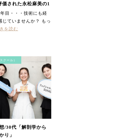
評価された永松麻美の1
テ講習とは？
3年目・・・技術にも経
感じていませんか？ もっ
きを読む
毛穴洗浄コース お肌をさ
わって、before、afterが
スクール）
はっきり違いが分かり、
実感できました。 顔全体
が軽くなりました！あり
がとうございます。
想/30代「解剖学から
かり」