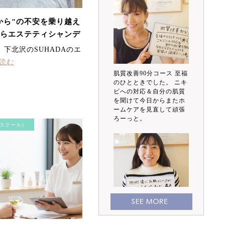
から"の不安を乗り越え
からエステティシャンデ
たした受講生
下北沢のSUHADAのエ
読む
肌質改善90分コース 至福
のひとときでした。 ニキ
ビへの対応＆自分の肌質
を聞けて今日からまたホ
ームケアを見直して頑張
ろーっと。
スクール）
施術後にお肌にハリが出