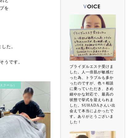
けれど
プを
ました。
そうです。
ブライダルエステ受けま
した。人一倍肌が敏感だ
った為、トラブルも多か
ったのですが、色々相談
スクール）
に乗っていただき、きめ
細やかな対応で、最高の
状態で挙式を迎えられま
した。SUHADAさんい出
会えて本当によかったで
す。ありがとうございま
した！