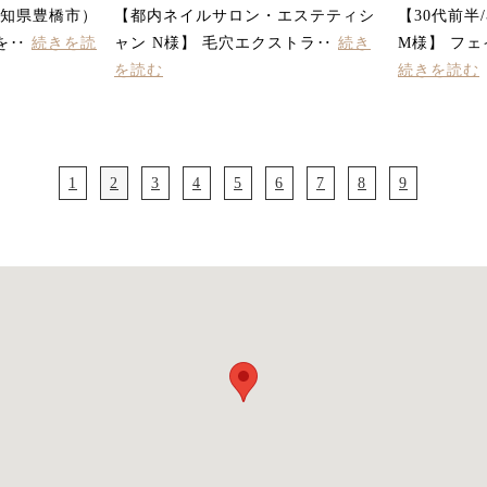
愛知県豊橋市）
【都内ネイルサロン・エステティシ
【30代前半
を‥
続きを読
ャン N様】 毛穴エクストラ‥
続き
M様】 フ
を読む
続きを読む
1
2
3
4
5
6
7
8
9