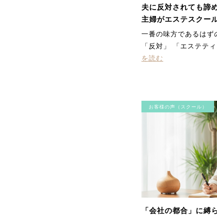
夫に反対されても諦め
主婦がエステスクー
生を変えた実話
一番の味方であるはず
「反対」 「エステテ
を読む
お客様の声（スクール）
「会社の都合」に縛