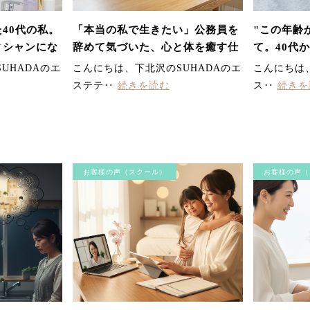
40代の私。
「本当の私で生きたい」公務員を
"この年齢
ィシャンにな
辞めて気づいた、心と体を癒す仕
て。40代
生モノの美と
事の価値とは？
ビューを果
UHADAのエ
こんにちは、下北沢のSUHADAのエ
こんにちは、
ステテ‥
続きを読む
ス‥
続きを
お客様の声（スクール）
お客様の声（