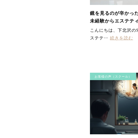
鏡を見るのが辛かった
未経験からエステテ
って手に入れた『一
こんにちは、下北沢のS
仕事』
ステテ‥
続きを読む
お客様の声（スクール）