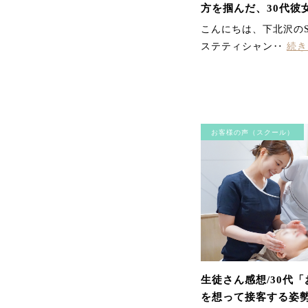
方を掴んだ、30代彼
こんにちは、下北沢のS
ステティシャン‥
続き
お客様の声（スクール）
生徒さん感想/30代
を想って接客する姿