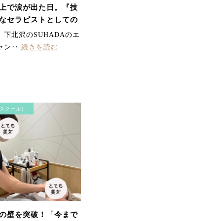
て、リフトアップしまし
上で涙が出た日。『技
た。最近ほうれい線が気
なセラピストとしての
になっていたのが気にな
らなくなりました。首・
下北沢のSUHADAのエ
方のコリも楽になって、
気持ちよかったです。あ
ャン‥
続きを読む
りがとうございました。
スクール）
顎のラインがスッキリし
て 頬の位置が上がりビッ
クリ 首、方のガンコな凝
りにもビリビリ効いて終
わった後とっても軽くな
りました。 またやりたー
ーい。
の壁を突破！「今まで