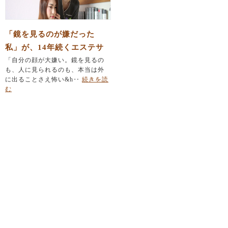
「鏡を見るのが嫌だった
私」が、14年続くエステサ
ロンのオーナーになれた理
「自分の顔が大嫌い。鏡を見るの
も、人に見られるのも、本当は外
由
に出ることさえ怖い&h‥
続きを読
む