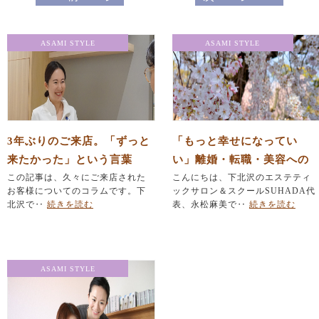
ASAMI STYLE
ASAMI STYLE
3年ぶりのご来店。「ずっと
「もっと幸せになってい
来たかった」という言葉
い」離婚・転職・美容への
に、胸がいっぱいになりま
この記事は、久々にご来店された
挑戦に悩むあなたへ
こんにちは、下北沢のエステティ
お客様についてのコラムです。下
ックサロン＆スクールSUHADA代
した。
北沢で‥
続きを読む
表、永松麻美で‥
続きを読む
ASAMI STYLE