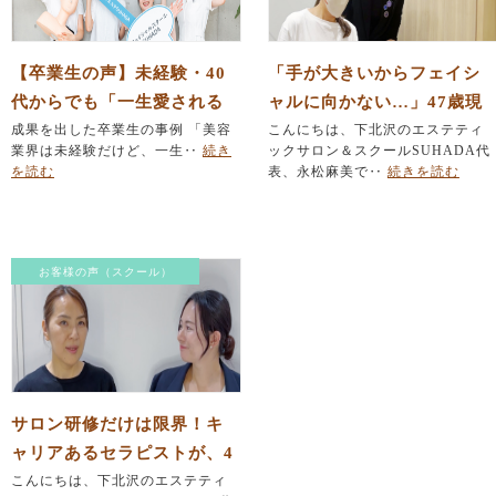
【卒業生の声】未経験・40
「手が大きいからフェイシ
代からでも「一生愛される
ャルに向かない…」47歳現
エステのプロ」になれる理
成果を出した卒業生の事例 「美容
役セラピスト働きながらの
こんにちは、下北沢のエステティ
業界は未経験だけど、一生‥
続き
ックサロン＆スクールSUHADA代
由
挑戦（卒業生インタビュー
を読む
表、永松麻美で‥
続きを読む
後編）
お客様の声（スクール）
サロン研修だけは限界！キ
ャリアあるセラピストが、4
7歳で本気の学び直しを決意
こんにちは、下北沢のエステティ