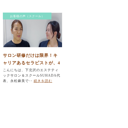
お客様の声（スクール）
サロン研修だけは限界！キ
ャリアあるセラピストが、4
7歳で本気の学び直しを決意
こんにちは、下北沢のエステティ
ックサロン＆スクールSUHADA代
した理由
表、永松麻美で‥
続きを読む