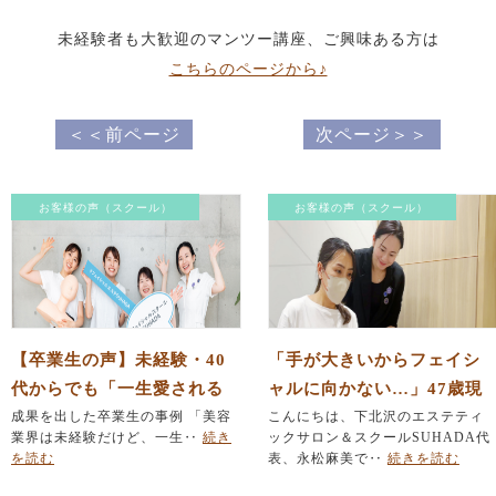
未経験者も大歓迎のマンツー講座、ご興味ある方は
こちらのページから♪
＜＜前ページ
次ページ＞＞
お客様の声（スクール）
お客様の声（スクール）
【卒業生の声】未経験・40
「手が大きいからフェイシ
代からでも「一生愛される
ャルに向かない…」47歳現
エステのプロ」になれる理
成果を出した卒業生の事例 「美容
役セラピスト働きながらの
こんにちは、下北沢のエステティ
業界は未経験だけど、一生‥
続き
ックサロン＆スクールSUHADA代
由
挑戦（卒業生インタビュー
を読む
表、永松麻美で‥
続きを読む
後編）