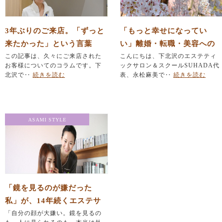
3年ぶりのご来店。「ずっと
「もっと幸せになってい
来たかった」という言葉
い」離婚・転職・美容への
に、胸がいっぱいになりま
この記事は、久々にご来店された
挑戦に悩むあなたへ
こんにちは、下北沢のエステティ
お客様についてのコラムです。下
ックサロン＆スクールSUHADA代
した。
北沢で‥
続きを読む
表、永松麻美で‥
続きを読む
ASAMI STYLE
「鏡を見るのが嫌だった
私」が、14年続くエステサ
ロンのオーナーになれた理
「自分の顔が大嫌い。鏡を見るの