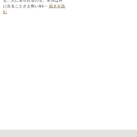
も、人に見られるのも、本当は外
由
に出ることさえ怖い&h‥
続きを読
む