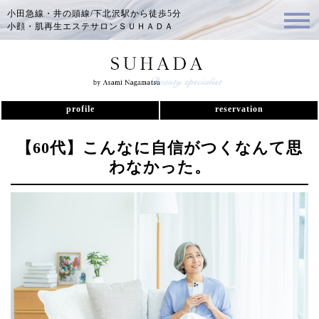
小田急線・井の頭線/下北沢駅から徒歩5分
小顔・肌再生エステサロンＳＵＨＡＤＡ
profile
reservation
【
60代
】
こんなに自信がつくなんて思
わなかった。