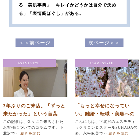
る 美肌事典」「キレイかどうかは自分で決め
る」「表情筋ほぐし」がある。
＜＜前ページ
次ページ＞＞
ASAMI STYLE
ASAMI STYLE
3年ぶりのご来店。「ずっと
「もっと幸せになってい
来たかった」という言葉
い」離婚・転職・美容への
に、胸がいっぱいになりま
この記事は、久々にご来店された
挑戦に悩むあなたへ
こんにちは、下北沢のエステティ
お客様についてのコラムです。下
ックサロン＆スクールSUHADA代
した。
北沢で‥
続きを読む
表、永松麻美で‥
続きを読む