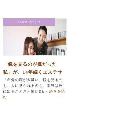
ASAMI STYLE
「鏡を見るのが嫌だった
私」が、14年続くエステサ
ロンのオーナーになれた理
「自分の顔が大嫌い。鏡を見るの
も、人に見られるのも、本当は外
由
に出ることさえ怖い&h‥
続きを読
む